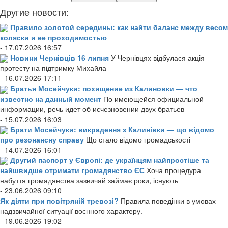
Другие новости:
Правило золотой середины: как найти баланс между весом
коляски и ее проходимостью
- 17.07.2026 16:57
Новини Чернівців 16 липня
У Чернівцях відбулася акція
протесту на підтримку Михайла
- 16.07.2026 17:11
Братья Мосейчуки: похищение из Калиновки — что
известно на данный момент
По имеющейся официальной
информации, речь идет об исчезновении двух братьев
- 15.07.2026 16:03
Брати Мосейчуки: викрадення з Калинівки — що відомо
про резонансну справу
Що стало відомо громадськості
- 14.07.2026 16:01
Другий паспорт у Європі: де українцям найпростіше та
найшвидше отримати громадянство ЄС
Хоча процедура
набуття громадянства зазвичай займає роки, існують
- 23.06.2026 09:10
Як діяти при повітряній тревозі?
Правила поведінки в умовах
надзвичайної ситуації воєнного характеру.
- 19.06.2026 19:02