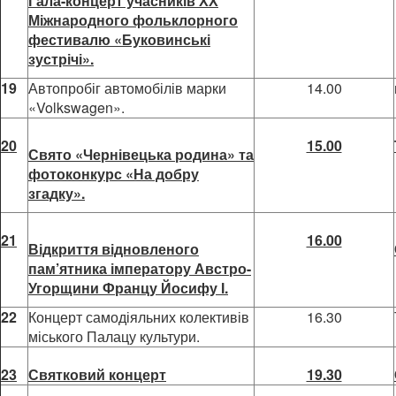
Гала-концерт учасників ХХ
Міжнародного фольклорного
фестивалю «Буковинські
зустрічі».
19
Автопробіг автомобілів марки
14.00
«Volkswagen».
20
15.00
Свято «Чернівецька родина» та
фотоконкурс «На добру
згадку».
21
16.00
Відкриття відновленого
пам’ятника імператору Австро-
Угорщини Францу Йосифу І.
22
Концерт самодіяльних колективів
16.30
міського Палацу культури.
23
Святковий концерт
19.30