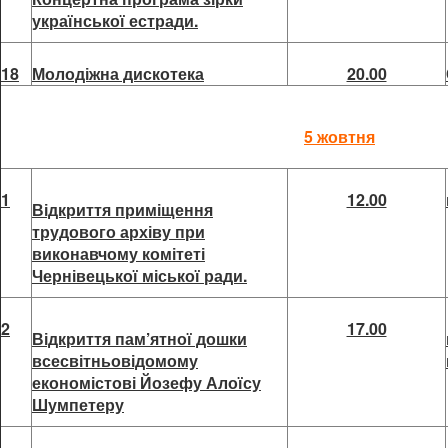
української естради.
18
Молодіжна дискотека
20.00
5 жовтня
1
12.00
Відкриття приміщення
трудового архіву при
виконавчому комітеті
Чернівецької міської ради.
2
17.00
Відкриття пам’ятної дошки
всесвітньовідомому
економістові Йозефу Алоїсу
Шумпетеру