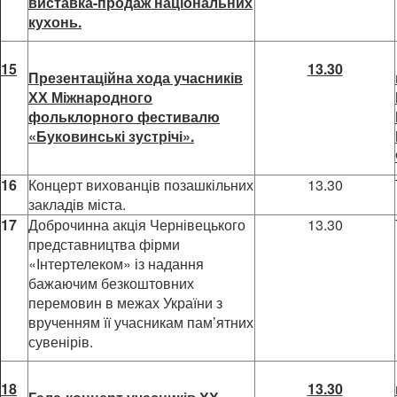
виставка-продаж національних
кухонь.
15
13.30
Презентаційна хода учасників
ХХ Міжнародного
фольклорного фестивалю
«Буковинські зустрічі».
16
Концерт вихованців позашкільних
13.30
закладів міста.
17
Доброчинна акція Чернівецького
13.30
представництва фірми
«Інтертелеком» із надання
бажаючим безкоштовних
перемовин в межах України з
врученням її учасникам пам’ятних
сувенірів.
18
13.30