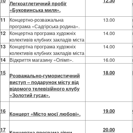
10
12.30
Легкоатлетичний пробіг
«Буковинська миля».
11
Концертно-розважальна
13.00
програма «Садгірська родина».
12
Концертна програма художніх
14.00
колективів клубних закладів міста
13
Концертна програма художніх
14.00
колективів клубних закладів міста
14
Відкриття магазину «Олімп».
16.00
15
18.00
Розважально-гумористичний
виступ – подарунок місту від
відомого телевізійного клубу
«Золотий гусак».
16
19.00
Концерт «Місто моєї любові».
17
20.00
Концертна програма зірки