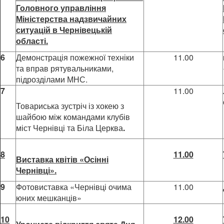
Головного управління
Міністерства надзвичайних
ситуацій в Чернівецькій
області.
6
Демонстрація пожежної техніки
11.00
та вправ рятувальниками,
підрозділами МНС.
7
11.00
Товариська зустріч із хокею з
шайбою між командами клубів
міст Чернівці та Біла Церква
.
8
11.00
Виставка квітів «Осінні
Чернівці».
9
Фотовиставка «Чернівці очима
11.00
юних мешканців»
10
12.00