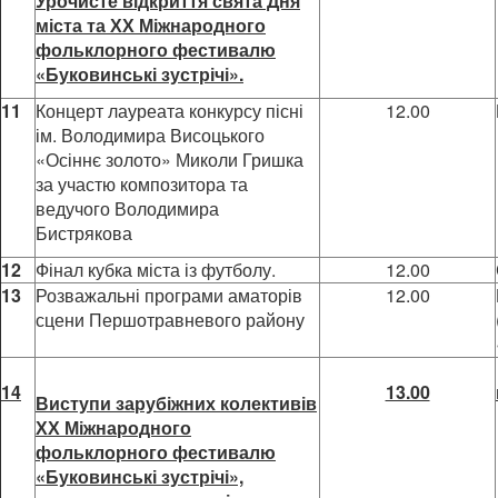
Урочисте відкриття свята Дня
міста та ХХ Міжнародного
фольклорного фестивалю
«Буковинські зустрічі».
11
Концерт лауреата конкурсу пісні
12.00
ім. Володимира Висоцького
«Осіннє золото» Миколи Гришка
за участю композитора та
ведучого Володимира
Бистрякова
12
Фінал кубка міста із футболу.
12.00
13
Розважальні програми аматорів
12.00
сцени Першотравневого району
14
13.00
Виступи зарубіжних колективів
ХХ Міжнародного
фольклорного фестивалю
«Буковинські зустрічі»,