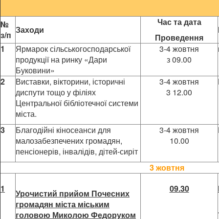
Час та дата
№
Заходи
з/п
Проведення
1
Ярмарок сільськогосподарської
3-4 жовтня
продукції на ринку «Дари
з 09.00
Буковини»
2
Виставки, вікторини, історичні
3-4 жовтня
диспути тощо у філіях
3 12.00
Центральної бібліотечної системи
міста.
3
Благодійні кіносеанси для
3-4 жовтня
малозабезпечених громадян,
10.00
пенсіонерів, інвалідів, дітей-сиріт
3 жовтня
1
09.30
Урочистий прийом Почесних
громадян міста міським
головою Миколою Федоруком