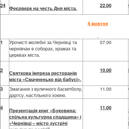
24
22.00
Феєрверк на честь Дня міста.
4 жовтня
1
Урочисті молебні за Чернівці та
07.00
чернівчан в соборах, храмах та
церквах міста.
2
10.00
Святкова імпреза ресторанів
міста «Смачненько від бабусі».
3
Змагання з вуличного баскетболу,
11.00
дартсу, настільного хокею.
4
11.00
Презентація книг «Буковина:
спільна культурна спадщина» і
«Чернівці – місто зустрічі