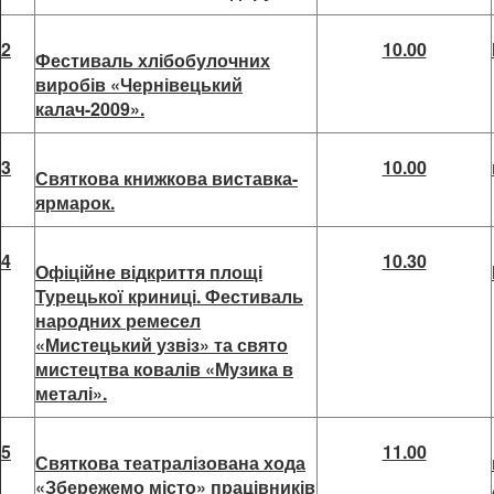
2
10.00
Фестиваль хлібобулочних
виробів «Чернівецький
калач-2009».
3
10.00
Святкова книжкова виставка-
ярмарок.
4
10.30
Офіційне відкриття площі
Турецької криниці. Фестиваль
народних ремесел
«Мистецький узвіз» та свято
мистецтва ковалів «Музика в
металі».
5
11.00
Святкова театралізована хода
«Збережемо місто» працівників