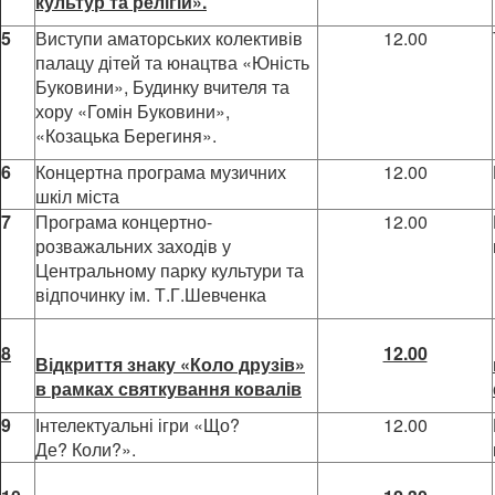
культур та релігій».
5
Виступи аматорських колективів
12.00
палацу дітей та юнацтва «Юність
Буковини», Будинку вчителя та
хору «Гомін Буковини»,
«Козацька Берегиня».
6
Концертна програма музичних
12.00
шкіл міста
7
Програма концертно-
12.00
розважальних заходів у
Центральному парку культури та
відпочинку ім. Т.Г.Шевченка
8
12.00
Відкриття знаку «Коло друзів»
в рамках святкування ковалів
9
Інтелектуальні ігри «Що?
12.00
Де? Коли?».