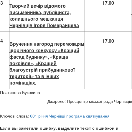
3
17.00
Творчий вечір відомого
письменника, публіциста,
колишнього мешканця
Чернівців Ігоря Померанцева
4
17.00
Вручення нагород переможцям
щорічного конкурсу »Кращий
фасад будинку», «Краща
покрівля», «Кращий
благоустрій прибудинкової
території» та в інших
номінаціях.
Платинова Буковина
Джерело: Пресцентр міської ради Чернівців
Ключові слова:
601 річчя Чернівці програма святкування
Если вы заметили ошибку, выделите текст с ошибкой и