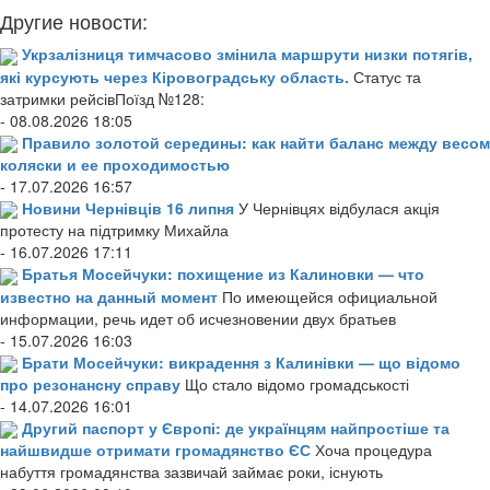
Другие новости:
Укрзалізниця тимчасово змінила маршрути низки потягів,
які курсують через Кіровоградську область.
Статус та
затримки рейсівПоїзд №128:
- 08.08.2026 18:05
Правило золотой середины: как найти баланс между весом
коляски и ее проходимостью
- 17.07.2026 16:57
Новини Чернівців 16 липня
У Чернівцях відбулася акція
протесту на підтримку Михайла
- 16.07.2026 17:11
Братья Мосейчуки: похищение из Калиновки — что
известно на данный момент
По имеющейся официальной
информации, речь идет об исчезновении двух братьев
- 15.07.2026 16:03
Брати Мосейчуки: викрадення з Калинівки — що відомо
про резонансну справу
Що стало відомо громадськості
- 14.07.2026 16:01
Другий паспорт у Європі: де українцям найпростіше та
найшвидше отримати громадянство ЄС
Хоча процедура
набуття громадянства зазвичай займає роки, існують