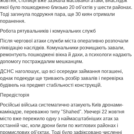
жовтня, столиця вже зазнала масованої атаки, внаслідок
якої було пошкоджено близько 20 об’єктів у шести районах.
Тоді загинула подружня пара, ще 30 киян отримали
поранення.
Робота рятувальників і комунальних служб
Після чергової атаки служби міста оперативно розпочали
ліквідацію наслідків. Комунальники розчищають завали,
ремонтують пошкоджені вікна й дахи, а психологи надають
допомогу постраждалим мешканцям.
ДСНС наголошує, що всі осередки займання погашені,
однак подекуди ще тривають розбір завалів і перевірка
будівель на предмет стабільності конструкцій.
Передісторія
Російські війська систематично атакують Київ дронами-
камікадзе, переважно типу "Shahed". Увечері 22 жовтня
місто вже пережило одну з наймасштабніших атак за
останній час, коли дрони били по житлових районах і
промислових об’єктах. Тоді було зафіксовано численні