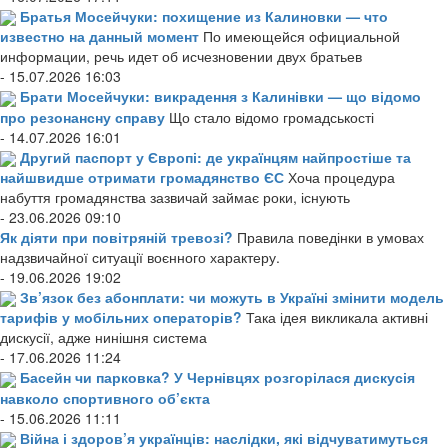
Братья Мосейчуки: похищение из Калиновки — что
известно на данный момент
По имеющейся официальной
информации, речь идет об исчезновении двух братьев
- 15.07.2026 16:03
Брати Мосейчуки: викрадення з Калинівки — що відомо
про резонансну справу
Що стало відомо громадськості
- 14.07.2026 16:01
Другий паспорт у Європі: де українцям найпростіше та
найшвидше отримати громадянство ЄС
Хоча процедура
набуття громадянства зазвичай займає роки, існують
- 23.06.2026 09:10
Як діяти при повітряній тревозі?
Правила поведінки в умовах
надзвичайної ситуації воєнного характеру.
- 19.06.2026 19:02
Зв’язок без абонплати: чи можуть в Україні змінити модель
тарифів у мобільних операторів?
Така ідея викликала активні
дискусії, адже нинішня система
- 17.06.2026 11:24
Басейн чи парковка? У Чернівцях розгорілася дискусія
навколо спортивного об’єкта
- 15.06.2026 11:11
Війна і здоров’я українців: наслідки, які відчуватимуться