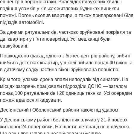
епіцентрів ворожої атаки. Внаслідок вибухових хвиль і
падіння уламків у кількох житлових будинках виникли
пожежі. Вогонь охопив квартири, а також припарковані біля
під’їздів автомобілі.
За даними рятувальників, частково зруйновані покрівля та
дві квартири у п’ятиповерхівці. Усі мешканці були
евакуйовані.
Пошкоджено фасад одного з бізнес-центрів району, вибиті
шибки в десятках квартир, у школі вибило понад 40 вікон, а
в дитячому садку частина вікон зруйнована повністю.
Крім того, уламки дрона впали неподалік від синагоги. На
місцях загорянь працювали підрозділи ДСНС — загалом
понад 100 рятувальників і 28 одиниць техніки. Усі осередки
пожеж вдалося ліквідувати.
Деснянський і Оболонський райони також під ударом
У Деснянському районі безпілотник влучив у 21-й поверх
житлової 24-поверхівки. На щастя, детонації не відбулося.
Ще один дрон упав на недобудовану будівлю.