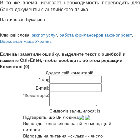
В то же время, исчезает необходимость переводить для
банка документы с английского языка.
Платиновая Буковина
Ключові слова:
экспот услуг
,
работа фрилансеров законопроект
,
Верховная Рада Украины
Если вы заметили ошибку, выделите текст с ошибкой и
нажмите Ctrl+Enter, чтобы сообщить об этом редакции
Коментарі (0)
Додати свій коментарій:
*
Ім'я:
E-mail:
*
Коментарій:
Символів залишилося:
із
Підтвердіть, що Ви людина
Відповідь - одне слово на тій же мові, що й
питання.
Відповідь на питання «скільки» - число