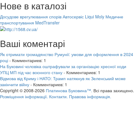
Нове в каталозі
Досудове врегулювання спорів
Автосервіс Liqui Moly
Медичне
транспортування MedTransfer
Ваші коментарі
Як отримати громадянство Румунії: умови для оформлення в 2024
році
- Комментариев: 1
На Буковині чоловіка оштрафували за організацію хресної ходи
УПЦ МП під час воєнного стану
- Комментариев: 1
Відмова від Криму і НАТО: Трамп натякнув як Зеленський може
закінчити війну
- Комментариев: 1
Copyright © 2008-2026
Платинова Буковина™.
Всі права захищено.
Розміщення інформації.
Контакти.
Правова інформація.