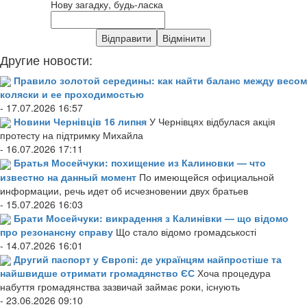
Нову загадку, будь-ласка
Другие новости:
Правило золотой середины: как найти баланс между весом
коляски и ее проходимостью
- 17.07.2026 16:57
Новини Чернівців 16 липня
У Чернівцях відбулася акція
протесту на підтримку Михайла
- 16.07.2026 17:11
Братья Мосейчуки: похищение из Калиновки — что
известно на данный момент
По имеющейся официальной
информации, речь идет об исчезновении двух братьев
- 15.07.2026 16:03
Брати Мосейчуки: викрадення з Калинівки — що відомо
про резонансну справу
Що стало відомо громадськості
- 14.07.2026 16:01
Другий паспорт у Європі: де українцям найпростіше та
найшвидше отримати громадянство ЄС
Хоча процедура
набуття громадянства зазвичай займає роки, існують
- 23.06.2026 09:10