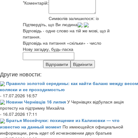
*
Коментарій:
Символів залишилося:
із
Підтвердіть, що Ви людина
Відповідь - одне слово на тій же мові, що й
питання.
Відповідь на питання «скільки» - число
Нову загадку, будь-ласка
Другие новости:
Правило золотой середины: как найти баланс между весом
коляски и ее проходимостью
- 17.07.2026 16:57
Новини Чернівців 16 липня
У Чернівцях відбулася акція
протесту на підтримку Михайла
- 16.07.2026 17:11
Братья Мосейчуки: похищение из Калиновки — что
известно на данный момент
По имеющейся официальной
информации, речь идет об исчезновении двух братьев