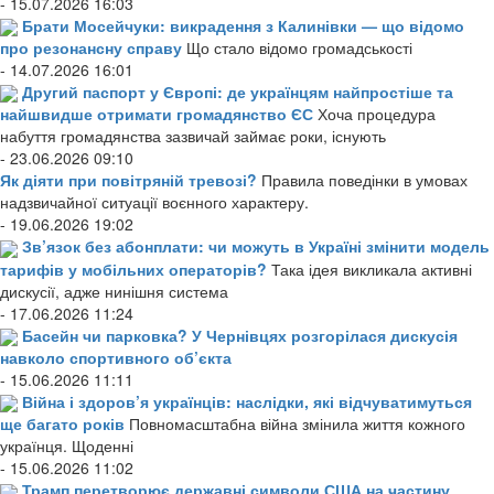
- 15.07.2026 16:03
Брати Мосейчуки: викрадення з Калинівки — що відомо
про резонансну справу
Що стало відомо громадськості
- 14.07.2026 16:01
Другий паспорт у Європі: де українцям найпростіше та
найшвидше отримати громадянство ЄС
Хоча процедура
набуття громадянства зазвичай займає роки, існують
- 23.06.2026 09:10
Як діяти при повітряній тревозі?
Правила поведінки в умовах
надзвичайної ситуації воєнного характеру.
- 19.06.2026 19:02
Зв’язок без абонплати: чи можуть в Україні змінити модель
тарифів у мобільних операторів?
Така ідея викликала активні
дискусії, адже нинішня система
- 17.06.2026 11:24
Басейн чи парковка? У Чернівцях розгорілася дискусія
навколо спортивного об’єкта
- 15.06.2026 11:11
Війна і здоров’я українців: наслідки, які відчуватимуться
ще багато років
Повномасштабна війна змінила життя кожного
українця. Щоденні
- 15.06.2026 11:02
Трамп перетворює державні символи США на частину