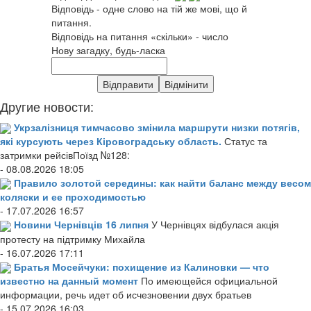
Відповідь - одне слово на тій же мові, що й
питання.
Відповідь на питання «скільки» - число
Нову загадку, будь-ласка
Другие новости:
Укрзалізниця тимчасово змінила маршрути низки потягів,
які курсують через Кіровоградську область.
Статус та
затримки рейсівПоїзд №128:
- 08.08.2026 18:05
Правило золотой середины: как найти баланс между весом
коляски и ее проходимостью
- 17.07.2026 16:57
Новини Чернівців 16 липня
У Чернівцях відбулася акція
протесту на підтримку Михайла
- 16.07.2026 17:11
Братья Мосейчуки: похищение из Калиновки — что
известно на данный момент
По имеющейся официальной
информации, речь идет об исчезновении двух братьев
- 15.07.2026 16:03