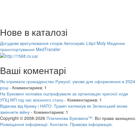
Нове в каталозі
Досудове врегулювання спорів
Автосервіс Liqui Moly
Медичне
транспортування MedTransfer
Ваші коментарі
Як отримати громадянство Румунії: умови для оформлення в 2024
році
- Комментариев: 1
На Буковині чоловіка оштрафували за організацію хресної ходи
УПЦ МП під час воєнного стану
- Комментариев: 1
Відмова від Криму і НАТО: Трамп натякнув як Зеленський може
закінчити війну
- Комментариев: 1
Copyright © 2008-2026
Платинова Буковина™.
Всі права захищено.
Розміщення інформації.
Контакти.
Правова інформація.