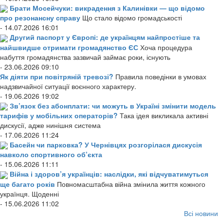
Брати Мосейчуки: викрадення з Калинівки — що відомо
про резонансну справу
Що стало відомо громадськості
- 14.07.2026 16:01
Другий паспорт у Європі: де українцям найпростіше та
найшвидше отримати громадянство ЄС
Хоча процедура
набуття громадянства зазвичай займає роки, існують
- 23.06.2026 09:10
Як діяти при повітряній тревозі?
Правила поведінки в умовах
надзвичайної ситуації воєнного характеру.
- 19.06.2026 19:02
Зв’язок без абонплати: чи можуть в Україні змінити модель
тарифів у мобільних операторів?
Така ідея викликала активні
дискусії, адже нинішня система
- 17.06.2026 11:24
Басейн чи парковка? У Чернівцях розгорілася дискусія
навколо спортивного об’єкта
- 15.06.2026 11:11
Війна і здоров’я українців: наслідки, які відчуватимуться
ще багато років
Повномасштабна війна змінила життя кожного
українця. Щоденні
- 15.06.2026 11:02
Всі новини