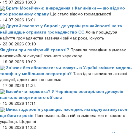
- 15.07.2026 16:03
Брати Мосейчуки: викрадення з Калинівки — що відомо
про резонансну справу
Що стало відомо громадськості
- 14.07.2026 16:01
Другий паспорт у Європі: де українцям найпростіше та
найшвидше отримати громадянство ЄС
Хоча процедура
набуття громадянства зазвичай займає роки, існують
- 23.06.2026 09:10
Як діяти при повітряній тревозі?
Правила поведінки в умовах
надзвичайної ситуації воєнного характеру.
- 19.06.2026 19:02
Зв’язок без абонплати: чи можуть в Україні змінити модель
тарифів у мобільних операторів?
Така ідея викликала активні
дискусії, адже нинішня система
- 17.06.2026 11:24
Басейн чи парковка? У Чернівцях розгорілася дискусія
навколо спортивного об’єкта
- 15.06.2026 11:11
Війна і здоров’я українців: наслідки, які відчуватимуться
ще багато років
Повномасштабна війна змінила життя кожного
українця. Щоденні
- 15.06.2026 11:02
Всі новини