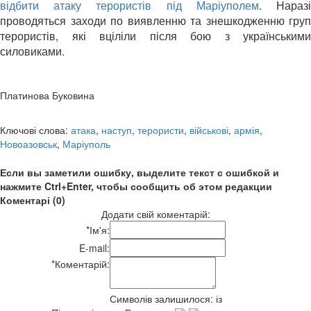
відбити атаку терористів під Маріуполем
.
Нараз
проводяться заходи по виявленню та знешкодженню груп
терористів, які вціліли після бою з українськими
силовиками.
Платинова Буковина
Ключові слова:
атака
,
наступ
,
терористи
,
військові
,
армія
,
Новоазовськ
,
Маріуполь
Если вы заметили ошибку, выделите текст с ошибкой и
нажмите Ctrl+Enter, чтобы сообщить об этом редакции
Коментарі (0)
Додати свій коментарій:
*
Ім'я:
E-mail:
*
Коментарій:
Символів залишилося:
із