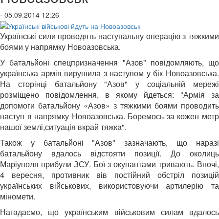
- 05.09.2014 12:26
Українські сили проводять наступальну операцію з тяжкими
боями у напрямку Новоазовська.
У батальйоні спецпризначення "Азов" повідомляють, що
українська армія вирушила з наступом у бік Новоазовська.
На сторінці батальйону "Азов" у соціальній мережі
розміщено повідомлення, в якому йдеться: "Армія за
допомоги батальйону «Азов» з тяжкими боями проводить
наступ в напрямку Новоазовська. Боремось за кожен метр
нашої землі,ситуація вкрай тяжка".
Також у батальйоні "Азов" зазначають, що наразі
батальйону вдалось відстояти позиції. До околиць
Маріуполя прибули ЗСУ. Бої з окупантами тривають. Вночі,
4 вересня, противник вів постійний обстріл позицій
українських військових, використовуючи артилерію та
міномети.
Нагадаємо, що українським військовим силам вдалось