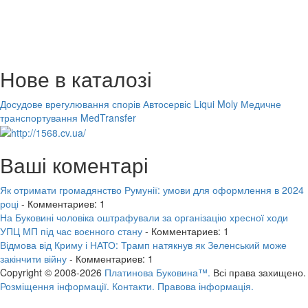
Нове в каталозі
Досудове врегулювання спорів
Автосервіс Liqui Moly
Медичне
транспортування MedTransfer
Ваші коментарі
Як отримати громадянство Румунії: умови для оформлення в 2024
році
- Комментариев: 1
На Буковині чоловіка оштрафували за організацію хресної ходи
УПЦ МП під час воєнного стану
- Комментариев: 1
Відмова від Криму і НАТО: Трамп натякнув як Зеленський може
закінчити війну
- Комментариев: 1
Copyright © 2008-2026
Платинова Буковина™.
Всі права захищено.
Розміщення інформації.
Контакти.
Правова інформація.