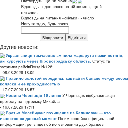
Підтвердіть, що Ви людина
Відповідь - одне слово на тій же мові, що й
питання.
Відповідь на питання «скільки» - число
Нову загадку, будь-ласка
Другие новости:
Укрзалізниця тимчасово змінила маршрути низки потягів,
які курсують через Кіровоградську область.
Статус та
затримки рейсівПоїзд №128:
- 08.08.2026 18:05
Правило золотой середины: как найти баланс между весом
коляски и ее проходимостью
- 17.07.2026 16:57
Новини Чернівців 16 липня
У Чернівцях відбулася акція
протесту на підтримку Михайла
- 16.07.2026 17:11
Братья Мосейчуки: похищение из Калиновки — что
известно на данный момент
По имеющейся официальной
информации, речь идет об исчезновении двух братьев