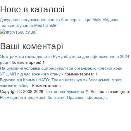
Нове в каталозі
Досудове врегулювання спорів
Автосервіс Liqui Moly
Медичне
транспортування MedTransfer
Ваші коментарі
Як отримати громадянство Румунії: умови для оформлення в 2024
році
- Комментариев: 1
На Буковині чоловіка оштрафували за організацію хресної ходи
УПЦ МП під час воєнного стану
- Комментариев: 1
Відмова від Криму і НАТО: Трамп натякнув як Зеленський може
закінчити війну
- Комментариев: 1
Copyright © 2008-2026
Платинова Буковина™.
Всі права захищено.
Розміщення інформації.
Контакти.
Правова інформація.