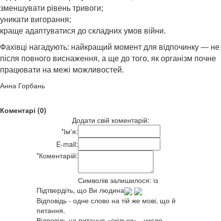
зменшувати рівень тривоги;
уникати вигорання;
краще адаптуватися до складних умов війни.
Фахівці нагадують: найкращий момент для відпочинку — не
після повного виснаження, а ще до того, як організм почне
працювати на межі можливостей.
Анна Горбань
Коментарі (0)
Додати свій коментарій:
*
Ім'я:
E-mail:
*
Коментарій:
Символів залишилося:
із
Підтвердіть, що Ви людина
Відповідь - одне слово на тій же мові, що й
питання.
Відповідь на питання «скільки» - число