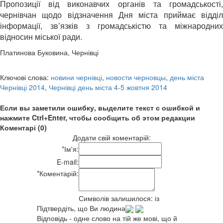
Пропозиції від виконавчих органів та громадськості,
чернівчан щодо відзначення Дня міста приймає відділ
інформації, зв’язків з громадськістю та міжнародних
відносин міської ради.
Платинова Буковина, Чернівці
Ключові слова:
новини чернівці
,
новости черновцы
,
день міста
Чернівці 2014
,
Чернівці день міста 4-5 жовтня 2014
Если вы заметили ошибку, выделите текст с ошибкой и
нажмите Ctrl+Enter, чтобы сообщить об этом редакции
Коментарі (0)
Додати свій коментарій:
*
Ім'я:
E-mail:
*
Коментарій:
Символів залишилося:
із
Підтвердіть, що Ви людина
Відповідь - одне слово на тій же мові, що й