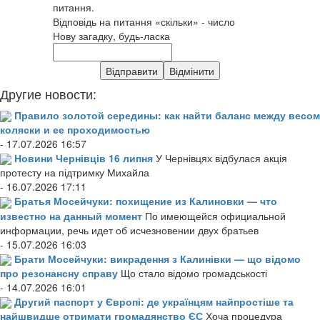
питання.
Відповідь на питання «скільки» - число
Нову загадку, будь-ласка
Другие новости:
Правило золотой середины: как найти баланс между весом
коляски и ее проходимостью
- 17.07.2026 16:57
Новини Чернівців 16 липня
У Чернівцях відбулася акція
протесту на підтримку Михайла
- 16.07.2026 17:11
Братья Мосейчуки: похищение из Калиновки — что
известно на данный момент
По имеющейся официальной
информации, речь идет об исчезновении двух братьев
- 15.07.2026 16:03
Брати Мосейчуки: викрадення з Калинівки — що відомо
про резонансну справу
Що стало відомо громадськості
- 14.07.2026 16:01
Другий паспорт у Європі: де українцям найпростіше та
найшвидше отримати громадянство ЄС
Хоча процедура