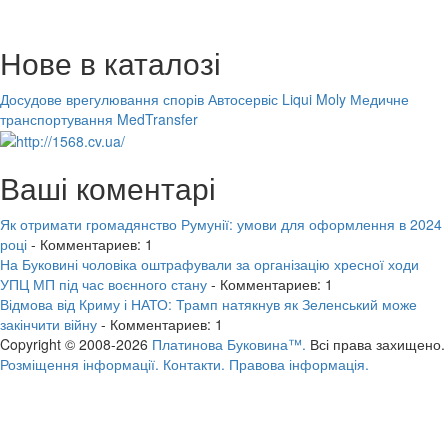
Нове в каталозі
Досудове врегулювання спорів
Автосервіс Liqui Moly
Медичне
транспортування MedTransfer
Ваші коментарі
Як отримати громадянство Румунії: умови для оформлення в 2024
році
- Комментариев: 1
На Буковині чоловіка оштрафували за організацію хресної ходи
УПЦ МП під час воєнного стану
- Комментариев: 1
Відмова від Криму і НАТО: Трамп натякнув як Зеленський може
закінчити війну
- Комментариев: 1
Copyright © 2008-2026
Платинова Буковина™.
Всі права захищено.
Розміщення інформації.
Контакти.
Правова інформація.