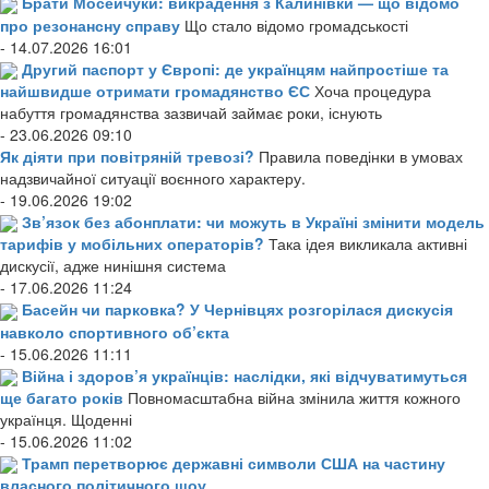
Брати Мосейчуки: викрадення з Калинівки — що відомо
про резонансну справу
Що стало відомо громадськості
- 14.07.2026 16:01
Другий паспорт у Європі: де українцям найпростіше та
найшвидше отримати громадянство ЄС
Хоча процедура
набуття громадянства зазвичай займає роки, існують
- 23.06.2026 09:10
Як діяти при повітряній тревозі?
Правила поведінки в умовах
надзвичайної ситуації воєнного характеру.
- 19.06.2026 19:02
Зв’язок без абонплати: чи можуть в Україні змінити модель
тарифів у мобільних операторів?
Така ідея викликала активні
дискусії, адже нинішня система
- 17.06.2026 11:24
Басейн чи парковка? У Чернівцях розгорілася дискусія
навколо спортивного об’єкта
- 15.06.2026 11:11
Війна і здоров’я українців: наслідки, які відчуватимуться
ще багато років
Повномасштабна війна змінила життя кожного
українця. Щоденні
- 15.06.2026 11:02
Трамп перетворює державні символи США на частину
власного політичного шоу