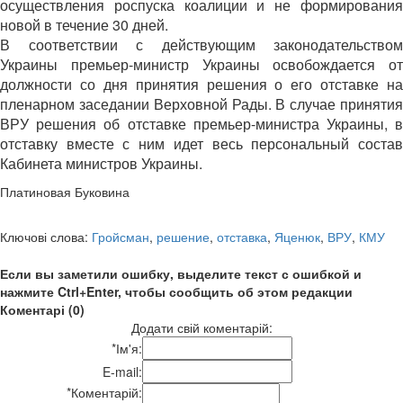
осуществления роспуска коалиции и не формирования
новой в течение 30 дней.
В соответствии с действующим законодательством
Украины премьер-министр Украины освобождается от
должности со дня принятия решения о его отставке на
пленарном заседании Верховной Рады. В случае принятия
ВРУ решения об отставке премьер-министра Украины, в
отставку вместе с ним идет весь персональный состав
Кабинета министров Украины.
Платиновая Буковина
Ключові слова:
Гройсман
,
решение
,
отставка
,
Яценюк
,
ВРУ
,
КМУ
Если вы заметили ошибку, выделите текст с ошибкой и
нажмите Ctrl+Enter, чтобы сообщить об этом редакции
Коментарі (0)
Додати свій коментарій:
*
Ім'я:
E-mail:
*
Коментарій: