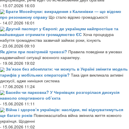
- 15.07.2026 16:03
Брати Мосейчуки: викрадення з Калинівки — що відомо
про резонансну справу
Що стало відомо громадськості
- 14.07.2026 16:01
Другий паспорт у Європі: де українцям найпростіше та
найшвидше отримати громадянство ЄС
Хоча процедура
набуття громадянства зазвичай займає роки, існують
- 23.06.2026 09:10
Як діяти при повітряній тревозі?
Правила поведінки в умовах
надзвичайної ситуації воєнного характеру.
- 19.06.2026 19:02
Зв’язок без абонплати: чи можуть в Україні змінити модель
тарифів у мобільних операторів?
Така ідея викликала активні
дискусії, адже нинішня система
- 17.06.2026 11:24
Басейн чи парковка? У Чернівцях розгорілася дискусія
навколо спортивного об’єкта
- 15.06.2026 11:11
Війна і здоров’я українців: наслідки, які відчуватимуться
ще багато років
Повномасштабна війна змінила життя кожного
українця. Щоденні
- 15.06.2026 11:02