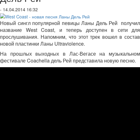
- 14.04.2014 16:32
Новый сингл популярной певицы Ланы Дель Рей получил
название West Coast, и теперь доступен в сети для
прослушивания. Напомним, что этот трек вошел в состав
новой пластинки Ланы Ultraviolence.
На прошлых выходных в Лас-Вегасе на музыкальном
фестивале Coachella дель Рей представила новую песню.