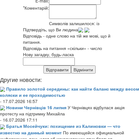
E-mail:
*
Коментарій:
Символів залишилося:
із
Підтвердіть, що Ви людина
Відповідь - одне слово на тій же мові, що й
питання.
Відповідь на питання «скільки» - число
Нову загадку, будь-ласка
Другие новости:
Правило золотой середины: как найти баланс между весом
коляски и ее проходимостью
- 17.07.2026 16:57
Новини Чернівців 16 липня
У Чернівцях відбулася акція
протесту на підтримку Михайла
- 16.07.2026 17:11
Братья Мосейчуки: похищение из Калиновки — что
известно на данный момент
По имеющейся официальной
информации, речь идет об исчезновении двух братьев