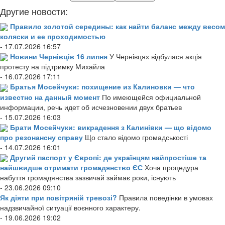
Другие новости:
Правило золотой середины: как найти баланс между весом
коляски и ее проходимостью
- 17.07.2026 16:57
Новини Чернівців 16 липня
У Чернівцях відбулася акція
протесту на підтримку Михайла
- 16.07.2026 17:11
Братья Мосейчуки: похищение из Калиновки — что
известно на данный момент
По имеющейся официальной
информации, речь идет об исчезновении двух братьев
- 15.07.2026 16:03
Брати Мосейчуки: викрадення з Калинівки — що відомо
про резонансну справу
Що стало відомо громадськості
- 14.07.2026 16:01
Другий паспорт у Європі: де українцям найпростіше та
найшвидше отримати громадянство ЄС
Хоча процедура
набуття громадянства зазвичай займає роки, існують
- 23.06.2026 09:10
Як діяти при повітряній тревозі?
Правила поведінки в умовах
надзвичайної ситуації воєнного характеру.
- 19.06.2026 19:02