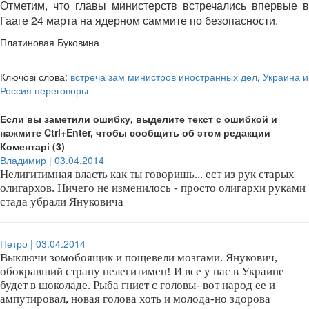
Отметим, что главы министерств встречались впервые в
Гааге 24 марта на ядерном саммите по безопасности.
Платиновая Буковина
Ключові слова:
встреча зам министров иностранных дел
,
Украина и
Россия переговоры
Если вы заметили ошибку, выделите текст с ошибкой и
нажмите Ctrl+Enter, чтобы сообщить об этом редакции
Коментарі (3)
Владимир | 03.04.2014
Нелигитимная власть как ты говоришь... ест из рук старых
олигархов. Ничего не изменилось - просто олигархи руками
стада убрали Януковича
Петро | 03.04.2014
Выключи зомобоящик и пощевели мозгами. Янукович,
обокравший страну нелегитимен! И все у нас в Украине
будет в шоколаде. Рыба гниет с головы- вот народ ее и
ампутировал, новая голова хоть и молода-но здорова