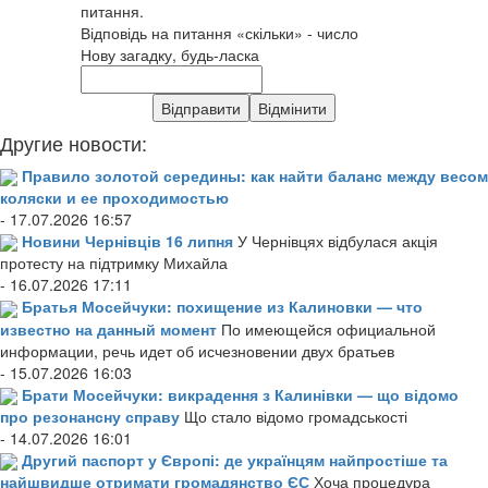
питання.
Відповідь на питання «скільки» - число
Нову загадку, будь-ласка
Другие новости:
Правило золотой середины: как найти баланс между весом
коляски и ее проходимостью
- 17.07.2026 16:57
Новини Чернівців 16 липня
У Чернівцях відбулася акція
протесту на підтримку Михайла
- 16.07.2026 17:11
Братья Мосейчуки: похищение из Калиновки — что
известно на данный момент
По имеющейся официальной
информации, речь идет об исчезновении двух братьев
- 15.07.2026 16:03
Брати Мосейчуки: викрадення з Калинівки — що відомо
про резонансну справу
Що стало відомо громадськості
- 14.07.2026 16:01
Другий паспорт у Європі: де українцям найпростіше та
найшвидше отримати громадянство ЄС
Хоча процедура