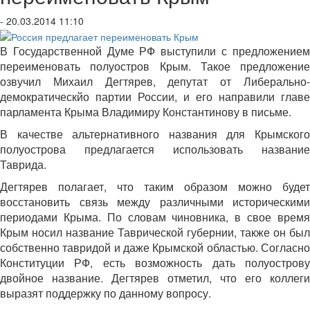
- 20.03.2014 11:10
В Государственной Думе РФ выступили с предложением
переименовать полуостров Крым. Такое предложение
озвучил Михаил Дегтярев, депутат от Либерально-
демократическйо партии России, и его направили главе
парламента Крыма Владимиру Константинову в письме.
В качестве альтернативного названия для Крымского
полуострова предлагается использовать название
Таврида.
Дегтярев полагает, что таким образом можно будет
восстановить связь между различными историческими
периодами Крыма. По словам чиновника, в свое время
Крым носил название Таврической губернии, также он был
собственно тавридой и даже Крымской областью. Согласно
Конституции РФ, есть возможность дать полуострову
двойное название. Дегтярев отметил, что его коллеги
выразят поддержку по данному вопросу.