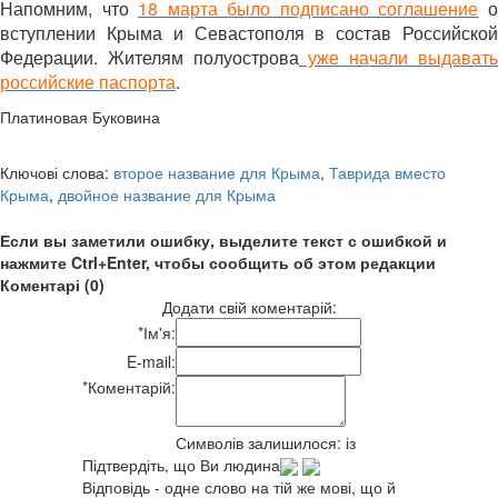
Напомним, что
18 марта было подписано соглашение
вступлении Крыма и Севастополя в состав Российской
Федерации. Жителям полуострова
уже начали выдават
российские паспорта
.
Платиновая Буковина
Ключові слова:
второе название для Крыма
,
Таврида вместо
Крыма
,
двойное название для Крыма
Если вы заметили ошибку, выделите текст с ошибкой и
нажмите Ctrl+Enter, чтобы сообщить об этом редакции
Коментарі (0)
Додати свій коментарій:
*
Ім'я:
E-mail:
*
Коментарій:
Символів залишилося:
із
Підтвердіть, що Ви людина
Відповідь - одне слово на тій же мові, що й