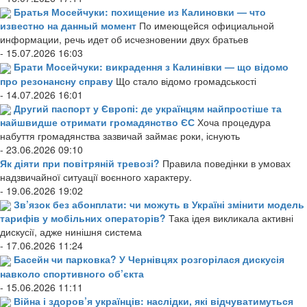
Братья Мосейчуки: похищение из Калиновки — что
известно на данный момент
По имеющейся официальной
информации, речь идет об исчезновении двух братьев
- 15.07.2026 16:03
Брати Мосейчуки: викрадення з Калинівки — що відомо
про резонансну справу
Що стало відомо громадськості
- 14.07.2026 16:01
Другий паспорт у Європі: де українцям найпростіше та
найшвидше отримати громадянство ЄС
Хоча процедура
набуття громадянства зазвичай займає роки, існують
- 23.06.2026 09:10
Як діяти при повітряній тревозі?
Правила поведінки в умовах
надзвичайної ситуації воєнного характеру.
- 19.06.2026 19:02
Зв’язок без абонплати: чи можуть в Україні змінити модель
тарифів у мобільних операторів?
Така ідея викликала активні
дискусії, адже нинішня система
- 17.06.2026 11:24
Басейн чи парковка? У Чернівцях розгорілася дискусія
навколо спортивного об’єкта
- 15.06.2026 11:11
Війна і здоров’я українців: наслідки, які відчуватимуться