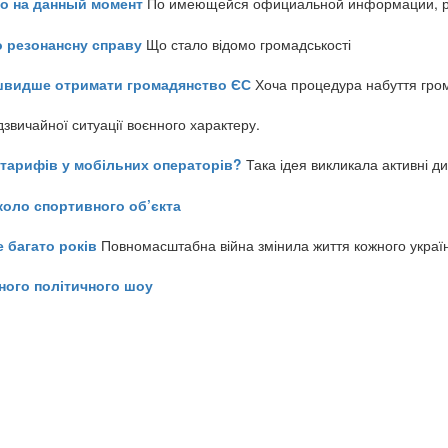
но на данный момент
По имеющейся официальной информации, реч
о резонансну справу
Що стало відомо громадськості
айшвидше отримати громадянство ЄС
Хоча процедура набуття гром
звичайної ситуації воєнного характеру.
ь тарифів у мобільних операторів?
Така ідея викликала активні д
коло спортивного об’єкта
е багато років
Повномасштабна війна змінила життя кожного украї
ного політичного шоу