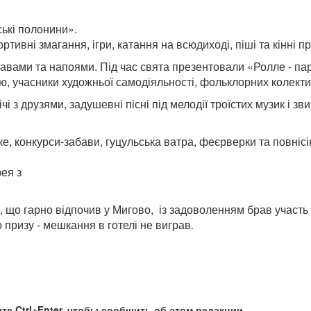
ські полонини».
ртивні змагання, ігри, катання на всюдиході, піші та кінні п
авами та напоями. Під час свята презентовали «Ролле - па
аю, учасники художньої самодіяльності, фольклорних колекти
і з друзями, задушевні пісні під мелодії
троїстих музик і зв
е, конкурси-забави, гуцульська ватра, феєрверки та повнісі
рея з
, що
гарно відпочив у Мигово,
із задоволенням брав участь
призу - мешкання в готелі не виграв
.
те Ctrl+Enter, чтобы сообщить об этом редакции