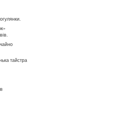
рогулянки.
рк»
вів.
ичайно
нька тайстра
 в