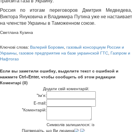
транзита газа в Украину.
Россия по итогам переговоров Дмитрия Медведева,
Виктора Януковича и Владимира Путина уже не настаивает
на членстве Украины в Таможенном союзе.
Светлана Кузина
Ключові слова:
Валерий Боровик
,
газовый консорциум России и
Украины
,
газовое предприятие на базе украинской ГТС
,
Газпром и
Нафтогаз
Если вы заметили ошибку, выделите текст с ошибкой и
нажмите Ctrl+Enter, чтобы сообщить об этом редакции
Коментарі (0)
Додати свій коментарій:
*
Ім'я:
E-mail:
*
Коментарій:
Символів залишилося:
із
Підтвердіть, що Ви людина