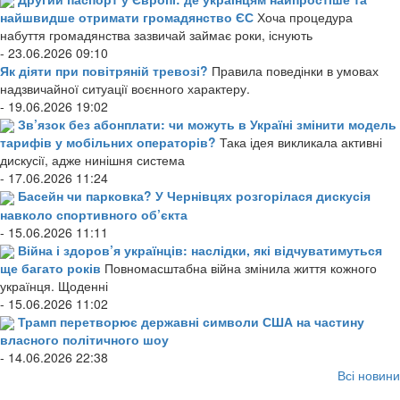
найшвидше отримати громадянство ЄС
Хоча процедура
набуття громадянства зазвичай займає роки, існують
- 23.06.2026 09:10
Як діяти при повітряній тревозі?
Правила поведінки в умовах
надзвичайної ситуації воєнного характеру.
- 19.06.2026 19:02
Зв’язок без абонплати: чи можуть в Україні змінити модель
тарифів у мобільних операторів?
Така ідея викликала активні
дискусії, адже нинішня система
- 17.06.2026 11:24
Басейн чи парковка? У Чернівцях розгорілася дискусія
навколо спортивного об’єкта
- 15.06.2026 11:11
Війна і здоров’я українців: наслідки, які відчуватимуться
ще багато років
Повномасштабна війна змінила життя кожного
українця. Щоденні
- 15.06.2026 11:02
Трамп перетворює державні символи США на частину
власного політичного шоу
- 14.06.2026 22:38
Всі новини