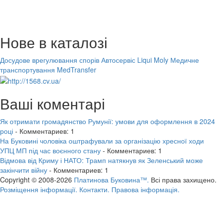
Нове в каталозі
Досудове врегулювання спорів
Автосервіс Liqui Moly
Медичне
транспортування MedTransfer
Ваші коментарі
Як отримати громадянство Румунії: умови для оформлення в 2024
році
- Комментариев: 1
На Буковині чоловіка оштрафували за організацію хресної ходи
УПЦ МП під час воєнного стану
- Комментариев: 1
Відмова від Криму і НАТО: Трамп натякнув як Зеленський може
закінчити війну
- Комментариев: 1
Copyright © 2008-2026
Платинова Буковина™.
Всі права захищено.
Розміщення інформації.
Контакти.
Правова інформація.