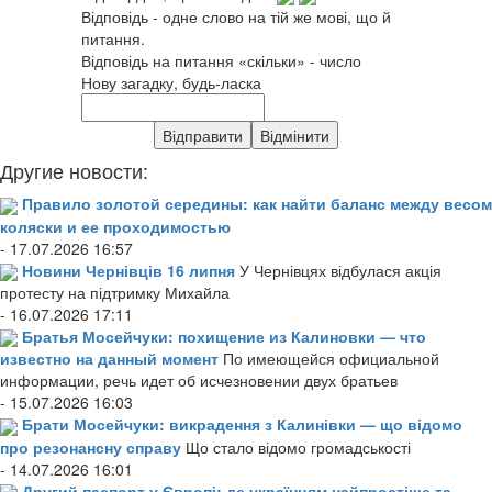
Відповідь - одне слово на тій же мові, що й
питання.
Відповідь на питання «скільки» - число
Нову загадку, будь-ласка
Другие новости:
Правило золотой середины: как найти баланс между весом
коляски и ее проходимостью
- 17.07.2026 16:57
Новини Чернівців 16 липня
У Чернівцях відбулася акція
протесту на підтримку Михайла
- 16.07.2026 17:11
Братья Мосейчуки: похищение из Калиновки — что
известно на данный момент
По имеющейся официальной
информации, речь идет об исчезновении двух братьев
- 15.07.2026 16:03
Брати Мосейчуки: викрадення з Калинівки — що відомо
про резонансну справу
Що стало відомо громадськості
- 14.07.2026 16:01
Другий паспорт у Європі: де українцям найпростіше та