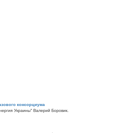
газового консорциума
нергия Украины" Валерий Боровик.