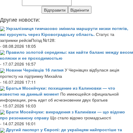
Другие новости:
Укрзалізниця тимчасово змінила маршрути низки потягів,
які курсують через Кіровоградську область.
Статус та
затримки рейсівПоїзд №128:
- 08.08.2026 18:05
Правило золотой середины: как найти баланс между весом
коляски и ее проходимостью
- 17.07.2026 16:57
Новини Чернівців 16 липня
У Чернівцях відбулася акція
протесту на підтримку Михайла
- 16.07.2026 17:11
Братья Мосейчуки: похищение из Калиновки — что
известно на данный момент
По имеющейся официальной
информации, речь идет об исчезновении двух братьев
- 15.07.2026 16:03
Брати Мосейчуки: викрадення з Калинівки — що відомо
про резонансну справу
Що стало відомо громадськості
- 14.07.2026 16:01
Другий паспорт у Європі: де українцям найпростіше та