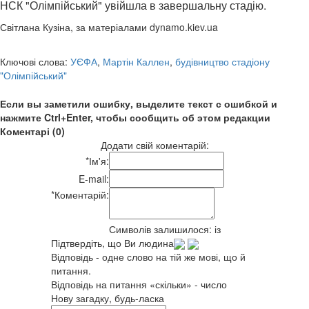
НСК "Олімпійський" увійшла в завершальну стадію.
Світлана Кузіна, за матеріалами dynamo.kiev.ua
Ключові слова:
УЄФА
,
Мартін Каллен
,
будівництво стадіону
"Олімпійський"
Если вы заметили ошибку, выделите текст с ошибкой и
нажмите Ctrl+Enter, чтобы сообщить об этом редакции
Коментарі (0)
Додати свій коментарій:
*
Ім'я:
E-mail:
*
Коментарій:
Символів залишилося:
із
Підтвердіть, що Ви людина
Відповідь - одне слово на тій же мові, що й
питання.
Відповідь на питання «скільки» - число
Нову загадку, будь-ласка