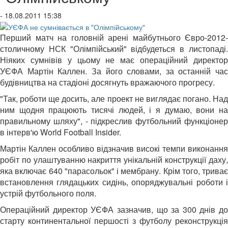
- 18.08.2011 15:38
Перший матч на головній арені майбутнього Євро-2012-
столичному НСК "Олімпійський" відбудеться в листопаді.
Ніяких сумнівів у цьому не має операційний директор
УЄФА Мартін Каллен. За його словами, за останній час
будівництва на стадіоні досягнуть вражаючого прогресу.
"Так, роботи ще досить, але проект не виглядає погано. Над
ним щодня працюють тисячі людей, і я думаю, вони на
правильному шляху", - підкреслив футбольний функціонер
в інтерв'ю World Football Insider.
Мартін Каллен особливо відзначив високі темпи виконання
робіт по улаштуванню накриття унікальній конструкції даху,
яка включає 640 "парасольок" і мембрану. Крім того, триває
встановлення глядацьких сидінь, опоряджувальні роботи і
устрій футбольного поля.
Операційний директор УЄФА зазначив, що за 300 днів до
старту континентальної першості з футболу реконструкція