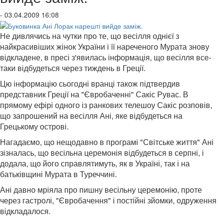
- 03.04.2009 16:08
Не
дивлячись на чутки про те, що весілля однієї з
найкрасивіших жінок України і її нареченого Мурата знову
відкладене, в пресі з'явилась інформація, що весілля все-
таки відбудеться через тиждень в Греції.
Цю інформацію сьогодні вранці також підтвердив
представник Греції на "Євробаченні" Сакіс Рувас. В
прямому ефірі одного із ранкових телешоу Сакіс розповів,
що запрошений на весілля Ані, яке відбудеться на
Грецькому острові.
Нагадаємо, що нещодавно в програмі "Світське життя" Ані
зізналась, що весільна церемонія відбудеться в серпні, і
додала, що його справлятимуть, як в Україні, так і на
батьківщині Мурата в Туреччині.
Ані давно мріяла про пишну весільну церемонію, проте
через гастролі, "Євробачення" і постійні зйомки, одруження
відкладалося.