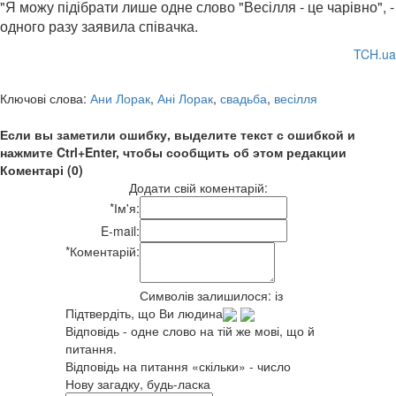
"Я можу підібрати лише одне слово "Весілля - це чарівно", -
одного разу заявила співачка.
TCH.ua
Ключові слова:
Ани Лорак
,
Ані Лорак
,
свадьба
,
весілля
Если вы заметили ошибку, выделите текст с ошибкой и
нажмите Ctrl+Enter, чтобы сообщить об этом редакции
Коментарі (0)
Додати свій коментарій:
*
Ім'я:
E-mail:
*
Коментарій:
Символів залишилося:
із
Підтвердіть, що Ви людина
Відповідь - одне слово на тій же мові, що й
питання.
Відповідь на питання «скільки» - число
Нову загадку, будь-ласка