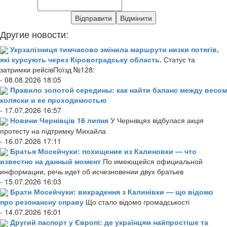
Другие новости:
Укрзалізниця тимчасово змінила маршрути низки потягів,
які курсують через Кіровоградську область.
Статус та
затримки рейсівПоїзд №128:
- 08.08.2026 18:05
Правило золотой середины: как найти баланс между весом
коляски и ее проходимостью
- 17.07.2026 16:57
Новини Чернівців 16 липня
У Чернівцях відбулася акція
протесту на підтримку Михайла
- 16.07.2026 17:11
Братья Мосейчуки: похищение из Калиновки — что
известно на данный момент
По имеющейся официальной
информации, речь идет об исчезновении двух братьев
- 15.07.2026 16:03
Брати Мосейчуки: викрадення з Калинівки — що відомо
про резонансну справу
Що стало відомо громадськості
- 14.07.2026 16:01
Другий паспорт у Європі: де українцям найпростіше та