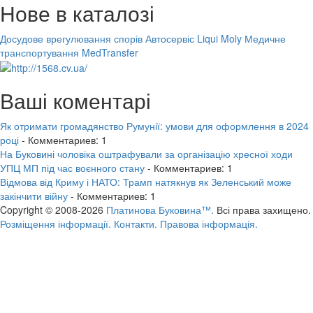
Нове в каталозі
Досудове врегулювання спорів
Автосервіс Liqui Moly
Медичне
транспортування MedTransfer
Ваші коментарі
Як отримати громадянство Румунії: умови для оформлення в 2024
році
- Комментариев: 1
На Буковині чоловіка оштрафували за організацію хресної ходи
УПЦ МП під час воєнного стану
- Комментариев: 1
Відмова від Криму і НАТО: Трамп натякнув як Зеленський може
закінчити війну
- Комментариев: 1
Copyright © 2008-2026
Платинова Буковина™.
Всі права захищено.
Розміщення інформації.
Контакти.
Правова інформація.