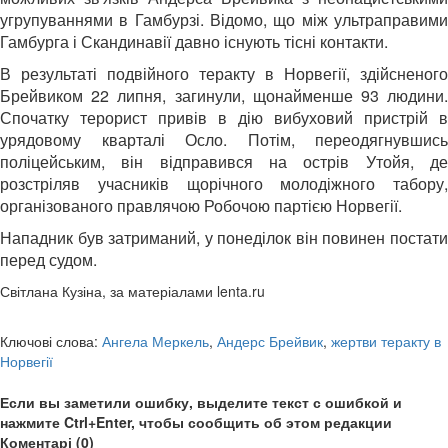
угрупуваннями в Гамбурзі. Відомо, що між ультраправими
Гамбурга і Скандинавії давно існують тісні контакти.
В результаті подвійного теракту в Норвегії, здійсненого
Брейвиком 22 липня, загинули, щонайменше 93 людини.
Спочатку терорист привів в дію вибуховий пристрій в
урядовому кварталі Осло. Потім, переодягнувшись
поліцейським, він відправився на острів Утойя, де
розстріляв учасників щорічного молодіжного табору,
організованого правлячою Робочою партією Норвегії.
Нападник був затриманий, у понеділок він повинен постати
перед судом.
Світлана Кузіна, за матеріалами lenta.ru
Ключові слова:
Ангела Меркель
,
Андерс Брейвик
,
жертви теракту в
Норвегії
Если вы заметили ошибку, выделите текст с ошибкой и
нажмите Ctrl+Enter, чтобы сообщить об этом редакции
Коментарі (0)