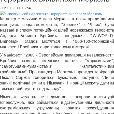
- 25.07.2011 13:54
Канцлер Німеччини Ангела Меркель, а також представники
німецьких соціал-демократів, "Зелених" і "Лівих" були
названі в списку потенційних цілей норвежської терориста
Андерса Беринга Брейвика, повідомляє DW-WORLD.
Відповідні згадки містяться в 1500-150-сторінковий
маніфесті Брейвика, оприлюдненому в Мережі.
У маніфесті "2083 - Європейська декларація незалежності"
Брейвик називає німецьких політиків "марксистами",
"самогубцями-гуманістами" і "капіталістичними
глобалістами". Про канцлера Меркель і президента Франції
Ніколя Саркозі говориться буквально наступне: "Лише
значні політичні зміни в Німеччині і Франції можуть дати їм
тимчасовий імунітет від нападу".
Німецьке Федеральне відомство з охорони конституції
(спецслужба, яка займається відстежуванням діяльності
екстремістських угрупувань) початок розслідування
можливих зв'язків Андерса Брейвика з неонацистськими