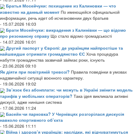
Братья Мосейчуки: похищение из Калиновки — что
известно на данный момент
По имеющейся официальной
информации, речь идет об исчезновении двух братьев
- 15.07.2026 16:03
Брати Мосейчуки: викрадення з Калинівки — що відомо
про резонансну справу
Що стало відомо громадськості
- 14.07.2026 16:01
Другий паспорт у Європі: де українцям найпростіше та
найшвидше отримати громадянство ЄС
Хоча процедура
набуття громадянства зазвичай займає роки, існують
- 23.06.2026 09:10
Як діяти при повітряній тревозі?
Правила поведінки в умовах
надзвичайної ситуації воєнного характеру.
- 19.06.2026 19:02
Зв’язок без абонплати: чи можуть в Україні змінити модель
тарифів у мобільних операторів?
Така ідея викликала активні
дискусії, адже нинішня система
- 17.06.2026 11:24
Басейн чи парковка? У Чернівцях розгорілася дискусія
навколо спортивного об’єкта
- 15.06.2026 11:11
Війна і здоров’я українців: наслідки, які відчуватимуться