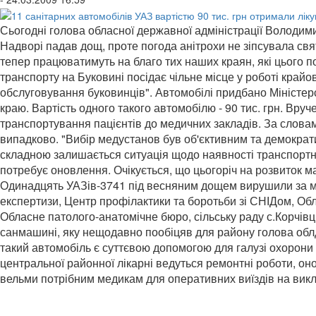
Сьогодні голова обласної державної адміністрації Володимир
Надворі падав дощ, проте погода анітрохи не зіпсувала свят
тепер працюватимуть на благо тих наших краян, які цього 
транспорту на Буковині посідає чільне місце у роботі край
обслуговування буковинців". Автомобілі придбано Міністер
краю. Вартість одного такого автомобілю - 90 тис. грн. В
транспортування пацієнтів до медичних закладів. За слова
випадково. "Вибір медустанов був об'єктивним та демократи
складною залишається ситуація щодо наявності транспортни
потребує оновлення. Очікується, що цьогоріч на розвиток ма
Одинадцять УАЗів-3741 під весняним дощем вирушили за мі
експертизи, Центр профілактики та боротьби зі СНІДом, Об
Обласне патолого-анатомічне бюро, сільську раду с.Корчів
санмашині, яку нещодавно пообіцяв для району голова облд
такий автомобіль є суттєвою допомогою для галузі охорони з
центральної районної лікарні ведуться ремонтні роботи, он
вельми потрібним медикам для оперативних виїздів на викл