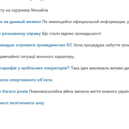
сту на підтримку Михайла
но на данный момент
По имеющейся официальной информации, реч
о резонансну справу
Що стало відомо громадськості
айшвидше отримати громадянство ЄС
Хоча процедура набуття гром
звичайної ситуації воєнного характеру.
ь тарифів у мобільних операторів?
Така ідея викликала активні д
коло спортивного об’єкта
е багато років
Повномасштабна війна змінила життя кожного украї
ного політичного шоу