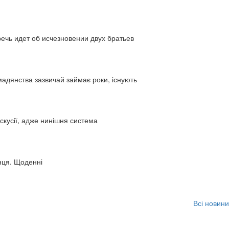
ь идет об исчезновении двух братьев
адянства зазвичай займає роки, існують
искусії, адже нинішня система
нця. Щоденні
Всі новини