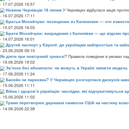
- 17.07.2026 16:57
Новини Чернівців 16 липня
У Чернівцях відбулася акція проте
- 16.07.2026 17:11
Братья Мосейчуки: похищение из Калиновки — что извест
- 15.07.2026 16:03
Брати Мосейчуки: викрадення з Калинівки — що відомо пр
- 14.07.2026 16:01
Другий паспорт у Європі: де українцям найпростіше та н
- 23.06.2026 09:10
Як діяти при повітряній тревозі?
Правила поведінки в умовах над
- 19.06.2026 19:02
Зв’язок без абонплати: чи можуть в Україні змінити модел
- 17.06.2026 11:24
Басейн чи парковка? У Чернівцях розгорілася дискусія нав
- 15.06.2026 11:11
Війна і здоров’я українців: наслідки, які відчуватимуться щ
- 15.06.2026 11:02
Трамп перетворює державні символи США на частину влас
- 14.06.2026 22:38