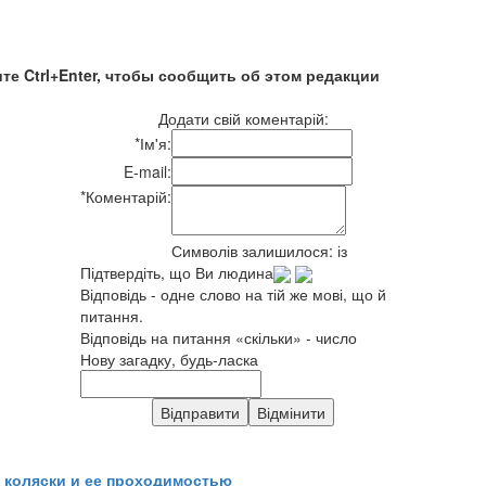
те Ctrl+Enter, чтобы сообщить об этом редакции
Додати свій коментарій:
*
Ім'я:
E-mail:
*
Коментарій:
Символів залишилося:
із
Підтвердіть, що Ви людина
Відповідь - одне слово на тій же мові, що й
питання.
Відповідь на питання «скільки» - число
Нову загадку, будь-ласка
 коляски и ее проходимостью