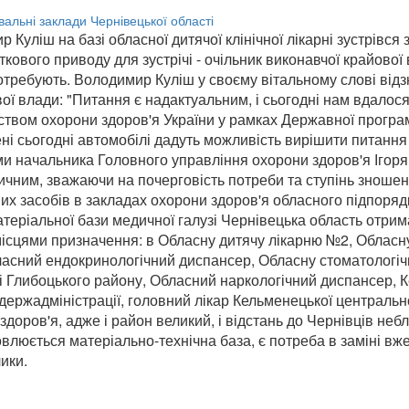
 Куліш на базі обласної дитячої клінічної лікарні зустрівся
кового приводу для зустрічі - очільник виконавчої крайової 
потребують. Володимир Куліш у своєму вітальному слові ві
ової влади: "Питання є надактуальним, і сьогодні нам вдал
ством охорони здоров'я України у рамках Державної програ
ручені сьогодні автомобілі дадуть можливість вирішити пит
ми начальника Головного управління охорони здоров'я Ігоря
чним, зважаючи на почерговість потреби та ступінь зношено
х засобів в закладах охорони здоров'я обласного підпоряд
теріальної бази медичної галузі Чернівецька область отримає
сцями призначення: в Обласну дитячу лікарню №2, Обласну
ласний ендокринологічний диспансер, Обласну стоматологіч
ці Глибоцького району, Обласний наркологічний диспансер, 
ержадміністрації, головний лікар Кельменецької центральн
доров'я, адже і район великий, і відстань до Чернівців небл
овлюється матеріально-технічна база, є потреба в заміні вж
ики.