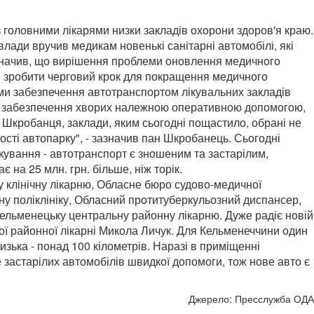
 з головними лікарями низки закладів охорони здоров'я краю.
влади вручив медикам новенькі санітарні автомобілі, які
дзначив, що вирішення проблеми оновлення медичного
ося зробити черговий крок для покращення медичного
ми забезпечення автотранспортом лікувальних закладів
ання забезпечення хворих належною оперативною допомогою,
 Шкробанця, заклади, яким сьогодні пощастило, обрані не
сті автопарку", - зазначив пан Шкробанець. Сьогодні
кування - автотранспорт є зношеним та застарілим,
 на 25 млн. грн. більше, ніж торік.
 клінічну лікарню, Обласне бюро судово-медичної
ну поліклініку, Обласний протитуберкульозний диспансер,
Кельменецьку центральну районну лікарню. Дуже радіє новій
ої районної лікарні Микола Личук. Для Кельменеччини один
изька - понад 100 кілометрів. Наразі в приміщенні
е застарілих автомобілів швидкої допомоги, тож нове авто є
Джерело: Пресслужба ОДА