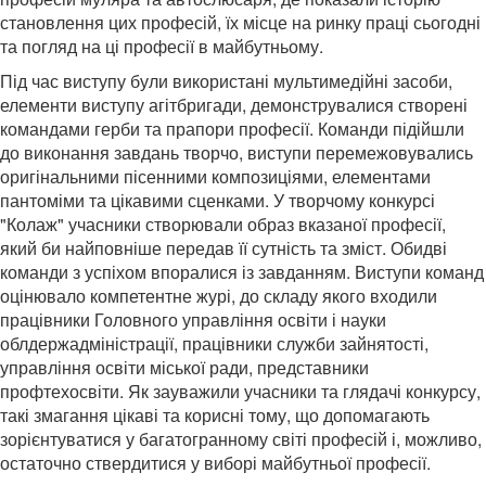
становлення цих професій, їх місце на ринку праці сьогодні
та погляд на ці професії в майбутньому.
Під час виступу були використані мультимедійні засоби,
елементи виступу агітбригади, демонструвалися створені
командами герби та прапори професії. Команди підійшли
до виконання завдань творчо, виступи перемежовувались
оригінальними пісенними композиціями, елементами
пантоміми та цікавими сценками. У творчому конкурсі
"Колаж" учасники створювали образ вказаної професії,
який би найповніше передав її сутність та зміст. Обидві
команди з успіхом впоралися із завданням. Виступи команд
оцінювало компетентне журі, до складу якого входили
працівники Головного управління освіти і науки
облдержадміністрації, працівники служби зайнятості,
управління освіти міської ради, представники
профтехосвіти. Як зауважили учасники та глядачі конкурсу,
такі змагання цікаві та корисні тому, що допомагають
зорієнтуватися у багатогранному світі професій і, можливо,
остаточно ствердитися у виборі майбутньої професії.