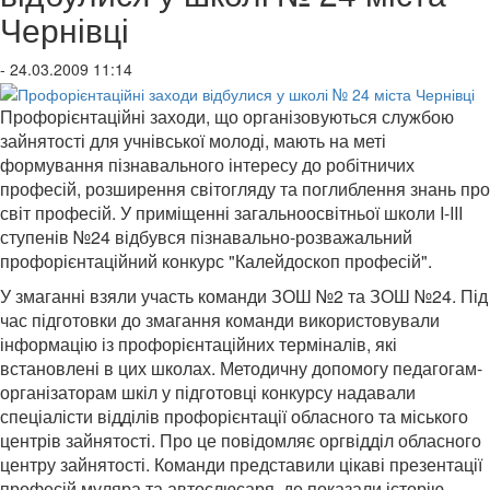
Чернівці
- 24.03.2009 11:14
Профорієнтаційні заходи, що організовуються службою
зайнятості для учнівської молоді, мають на меті
формування пізнавального інтересу до робітничих
професій, розширення світогляду та поглиблення знань про
світ професій. У приміщенні загальноосвітньої школи I-III
ступенів №24 відбувся пізнавально-розважальний
профорієнтаційний конкурс "Калейдоскоп професій".
У змаганні взяли участь команди ЗОШ №2 та ЗОШ №24. Під
час підготовки до змагання команди використовували
інформацію із профорієнтаційних терміналів, які
встановлені в цих школах. Методичну допомогу педагогам-
організаторам шкіл у підготовці конкурсу надавали
спеціалісти відділів профорієнтації обласного та міського
центрів зайнятості. Про це повідомляє оргвідділ обласного
центру зайнятості. Команди представили цікаві презентації
професій муляра та автослюсаря, де показали історію