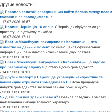
Другие новости:
Правило золотой середины: как найти баланс между весом
коляски и ее проходимостью
- 17.07.2026 16:57
Новини Чернівців 16 липня
У Чернівцях відбулася акція
протесту на підтримку Михайла
- 16.07.2026 17:11
Братья Мосейчуки: похищение из Калиновки — что
известно на данный момент
По имеющейся официальной
информации, речь идет об исчезновении двух братьев
- 15.07.2026 16:03
Брати Мосейчуки: викрадення з Калинівки — що відомо
про резонансну справу
Що стало відомо громадськості
- 14.07.2026 16:01
Другий паспорт у Європі: де українцям найпростіше та
найшвидше отримати громадянство ЄС
Хоча процедура
набуття громадянства зазвичай займає роки, існують
- 23.06.2026 09:10
Як діяти при повітряній тревозі?
Правила поведінки в умовах
надзвичайної ситуації воєнного характеру.
- 19.06.2026 19:02
Зв’язок без абонплати: чи можуть в Україні змінити модель