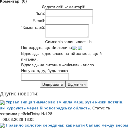
Коментарі (0)
Додати свій коментарій:
*
Ім'я:
E-mail:
*
Коментарій:
Символів залишилося:
із
Підтвердіть, що Ви людина
Відповідь - одне слово на тій же мові, що й
питання.
Відповідь на питання «скільки» - число
Нову загадку, будь-ласка
Другие новости:
Укрзалізниця тимчасово змінила маршрути низки потягів,
які курсують через Кіровоградську область.
Статус та
затримки рейсівПоїзд №128:
- 08.08.2026 18:05
Правило золотой середины: как найти баланс между весом