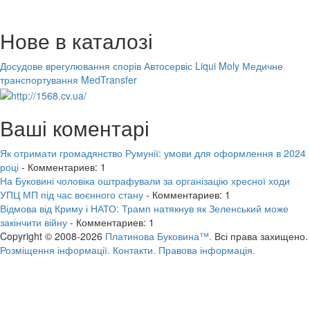
Нове в каталозі
Досудове врегулювання спорів
Автосервіс Liqui Moly
Медичне
транспортування MedTransfer
Ваші коментарі
Як отримати громадянство Румунії: умови для оформлення в 2024
році
- Комментариев: 1
На Буковині чоловіка оштрафували за організацію хресної ходи
УПЦ МП під час воєнного стану
- Комментариев: 1
Відмова від Криму і НАТО: Трамп натякнув як Зеленський може
закінчити війну
- Комментариев: 1
Copyright © 2008-2026
Платинова Буковина™.
Всі права захищено.
Розміщення інформації.
Контакти.
Правова інформація.