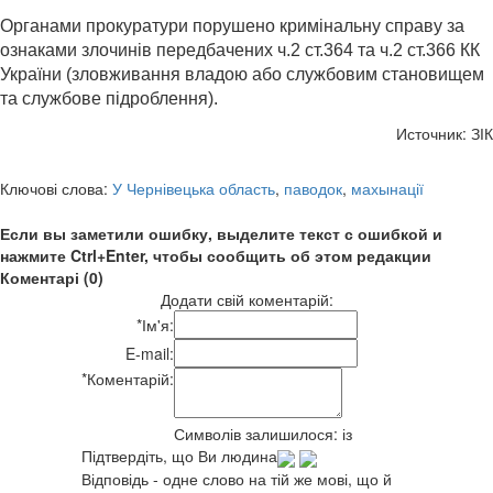
Органами прокуратури порушено кримінальну справу за
ознаками злочинів передбачених ч.2 ст.364 та ч.2 ст.366 КК
України (зловживання владою або службовим становищем
та службове підроблення).
Источник: ЗІК
Ключові слова:
У Чернівецька область
,
паводок
,
махынації
Если вы заметили ошибку, выделите текст с ошибкой и
нажмите Ctrl+Enter, чтобы сообщить об этом редакции
Коментарі (0)
Додати свій коментарій:
*
Ім'я:
E-mail:
*
Коментарій:
Символів залишилося:
із
Підтвердіть, що Ви людина
Відповідь - одне слово на тій же мові, що й