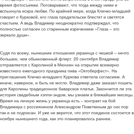
время фотосъемки. Поговаривают, что тогда между ними и
вспыхнула искра любви. По крайней мере, когда Кличко-младший
говорит о Курковой, его глаза предательски блестят и светятся
счастьем. А ведь Владимир неоднократно подтверждал, что
полностью согласен со старинным изречением «Глаза – это
зеркало души».
Судя по всему, нынешние отношения украинца с чешкой – нечто
большее, чем обыкновенный флирт. 20 сентября Владимир
отправляется с Каролиной в Мюнхен на открытие всемирно
известного ежегодного праздника пива «Октоберфест». На
приглашение Кличко-младшего Куркова ответила согласием. А
иначе, наверное, и быть не могло. Владимир даже заказал пошить
для Каролины традиционное баварское платье. Закончится ли эта
история свадебным хэппи-эндом, мы узнаем в ближайшие месяцы.
Время на личную жизнь у украинца есть – контракт на бой
Владимира с россиянином Александром Поветкиным до сих пор
так и не подписан. И уже не верится, что этот поединок состоится в
ноябре нынешнего года, как это планировалось раннее.