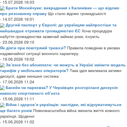
- 15.07.2026 16:03
Брати Мосейчуки: викрадення з Калинівки — що відомо
про резонансну справу
Що стало відомо громадськості
- 14.07.2026 16:01
Другий паспорт у Європі: де українцям найпростіше та
найшвидше отримати громадянство ЄС
Хоча процедура
набуття громадянства зазвичай займає роки, існують
- 23.06.2026 09:10
Як діяти при повітряній тревозі?
Правила поведінки в умовах
надзвичайної ситуації воєнного характеру.
- 19.06.2026 19:02
Зв’язок без абонплати: чи можуть в Україні змінити модель
тарифів у мобільних операторів?
Така ідея викликала активні
дискусії, адже нинішня система
- 17.06.2026 11:24
Басейн чи парковка? У Чернівцях розгорілася дискусія
навколо спортивного об’єкта
- 15.06.2026 11:11
Війна і здоров’я українців: наслідки, які відчуватимуться
ще багато років
Повномасштабна війна змінила життя кожного
українця. Щоденні
- 15.06.2026 11:02