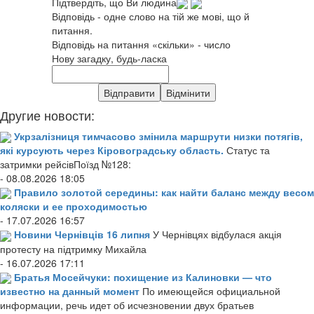
Підтвердіть, що Ви людина
Відповідь - одне слово на тій же мові, що й
питання.
Відповідь на питання «скільки» - число
Нову загадку, будь-ласка
Другие новости:
Укрзалізниця тимчасово змінила маршрути низки потягів,
які курсують через Кіровоградську область.
Статус та
затримки рейсівПоїзд №128:
- 08.08.2026 18:05
Правило золотой середины: как найти баланс между весом
коляски и ее проходимостью
- 17.07.2026 16:57
Новини Чернівців 16 липня
У Чернівцях відбулася акція
протесту на підтримку Михайла
- 16.07.2026 17:11
Братья Мосейчуки: похищение из Калиновки — что
известно на данный момент
По имеющейся официальной
информации, речь идет об исчезновении двух братьев