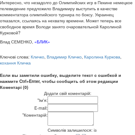
Интересно, что незадолго до Олимпийских игр в Пекине немецкое
телевидение предложило Владимиру выступить в качестве
комментатора олимпийского турнира по боксу. Украинец
отказался, ссылаясь на нехватку времени. Может теперь все
свободное время Володи занято очаровательной Каролиной
Курковой?
Влад СЕМЕНКО,
«БЛИК»
Ключові слова:
Кличко
,
Владимир Кличко
,
Каролина Куркова
,
кохання Кличка
Если вы заметили ошибку, выделите текст с ошибкой и
нажмите Ctrl+Enter, чтобы сообщить об этом редакции
Коментарі (0)
Додати свій коментарій:
*
Ім'я:
E-mail:
*
Коментарій:
Символів залишилося:
із