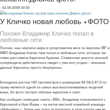
- 02.09.2008 00:00
У Кличко новая любовь +ФОТО
Похоже Владимир Кличко попал в
любовные сети
Похоже, наш чемпион мира в супертяжелом весе по версиям IBF и
WBO Владимир Кличко таки попал в любовные сети, которые так
ловко расставила Каролина Куркова. Славянская красота чешской
супермодели действительно сведет с ума кого угодно – внешние
данные Каролины просто безупречны.
Блондинка ростом 180 сантиметров и размерами 84-58,5-87,5 по
праву является одной из самых высокооплачиваемых моделей
мира. Ее фото пестрят обложки журналов и газет.
Как сообщает немецкая газета «Bild», Владимир познакомился с
Каролиной в Нью-Йорке – на матче местной хоккейной команды
«Рейнджерс». Затем они опять встретились в этом городе уже во