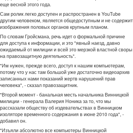
еще весной этого года.
Сам ролик легко доступен и распространен в YouTube
другим человеком, является общедоступным и не содержит
изображения половых органов крупным планом.
По словам Гройсмана, речь идет о формальной причине
для доступа к информации, и это "явный наезд, давно
ожидаемый от милиции и всей это мерзкой властной своры
на правозащитную деятельность".
"Им нужен, прежде всего, доступ к нашим компьютерам,
потому что у нас там большой уже достаточно видеоархив
записанных нами показаний жертв нарушений прав
человека", - сказал правозащитник.
"Второй момент - банальная месть начальника Винницкой
милиции - генерала Валерия Ноника за то, что мы
рассказали обществу об издевательствах в Винницком
изоляторе временного содержания в июне 2010 года", -
добавил он.
"Изъяли абсолютно все компьютеры Винницкой