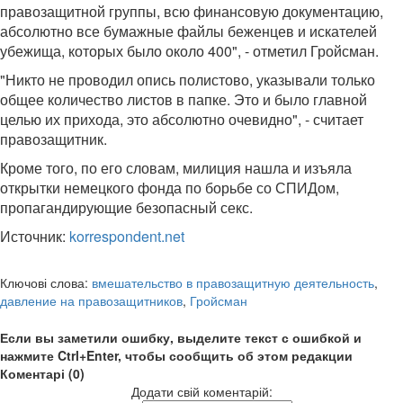
правозащитной группы, всю финансовую документацию,
абсолютно все бумажные файлы беженцев и искателей
убежища, которых было около 400", - отметил Гройсман.
"Никто не проводил опись полистово, указывали только
общее количество листов в папке. Это и было главной
целью их прихода, это абсолютно очевидно", - считает
правозащитник.
Кроме того, по его словам, милиция нашла и изъяла
открытки немецкого фонда по борьбе со СПИДом,
пропагандирующие безопасный секс.
Источник:
korrespondent.net
Ключові слова:
вмешательство в правозащитную деятельность
,
давление на правозащитников
,
Гройсман
Если вы заметили ошибку, выделите текст с ошибкой и
нажмите Ctrl+Enter, чтобы сообщить об этом редакции
Коментарі (0)
Додати свій коментарій: