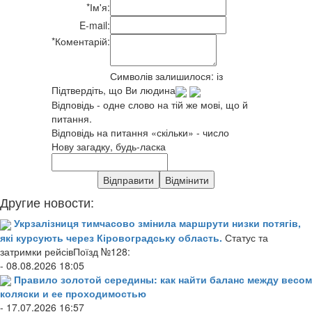
*
Ім'я:
E-mail:
*
Коментарій:
Символів залишилося:
із
Підтвердіть, що Ви людина
Відповідь - одне слово на тій же мові, що й
питання.
Відповідь на питання «скільки» - число
Нову загадку, будь-ласка
Другие новости:
Укрзалізниця тимчасово змінила маршрути низки потягів,
які курсують через Кіровоградську область.
Статус та
затримки рейсівПоїзд №128:
- 08.08.2026 18:05
Правило золотой середины: как найти баланс между весом
коляски и ее проходимостью
- 17.07.2026 16:57