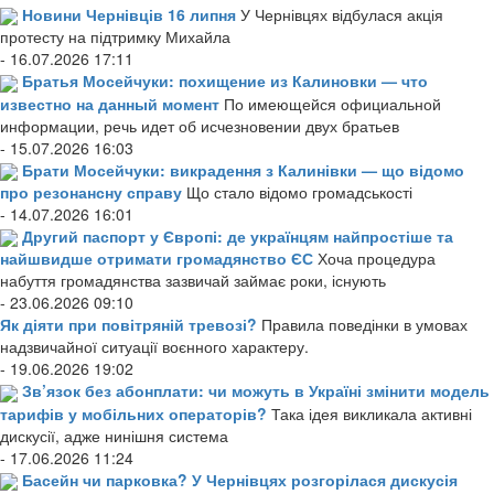
Новини Чернівців 16 липня
У Чернівцях відбулася акція
протесту на підтримку Михайла
- 16.07.2026 17:11
Братья Мосейчуки: похищение из Калиновки — что
известно на данный момент
По имеющейся официальной
информации, речь идет об исчезновении двух братьев
- 15.07.2026 16:03
Брати Мосейчуки: викрадення з Калинівки — що відомо
про резонансну справу
Що стало відомо громадськості
- 14.07.2026 16:01
Другий паспорт у Європі: де українцям найпростіше та
найшвидше отримати громадянство ЄС
Хоча процедура
набуття громадянства зазвичай займає роки, існують
- 23.06.2026 09:10
Як діяти при повітряній тревозі?
Правила поведінки в умовах
надзвичайної ситуації воєнного характеру.
- 19.06.2026 19:02
Зв’язок без абонплати: чи можуть в Україні змінити модель
тарифів у мобільних операторів?
Така ідея викликала активні
дискусії, адже нинішня система
- 17.06.2026 11:24
Басейн чи парковка? У Чернівцях розгорілася дискусія