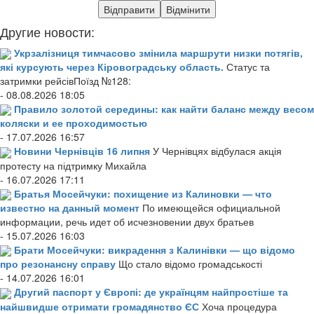
Другие новости:
Укрзалізниця тимчасово змінила маршрути низки потягів,
які курсують через Кіровоградську область.
Статус та
затримки рейсівПоїзд №128:
- 08.08.2026 18:05
Правило золотой середины: как найти баланс между весом
коляски и ее проходимостью
- 17.07.2026 16:57
Новини Чернівців 16 липня
У Чернівцях відбулася акція
протесту на підтримку Михайла
- 16.07.2026 17:11
Братья Мосейчуки: похищение из Калиновки — что
известно на данный момент
По имеющейся официальной
информации, речь идет об исчезновении двух братьев
- 15.07.2026 16:03
Брати Мосейчуки: викрадення з Калинівки — що відомо
про резонансну справу
Що стало відомо громадськості
- 14.07.2026 16:01
Другий паспорт у Європі: де українцям найпростіше та
найшвидше отримати громадянство ЄС
Хоча процедура