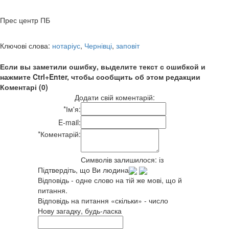
Прес центр ПБ
Ключові слова:
нотаріус
,
Чернівці
,
заповіт
Если вы заметили ошибку, выделите текст с ошибкой и
нажмите Ctrl+Enter, чтобы сообщить об этом редакции
Коментарі (0)
Додати свій коментарій:
*
Ім'я:
E-mail:
*
Коментарій:
Символів залишилося:
із
Підтвердіть, що Ви людина
Відповідь - одне слово на тій же мові, що й
питання.
Відповідь на питання «скільки» - число
Нову загадку, будь-ласка