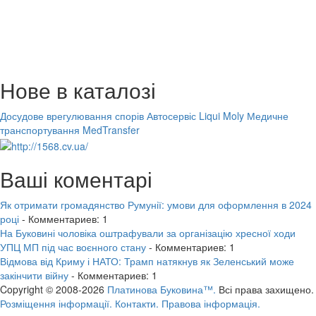
Нове в каталозі
Досудове врегулювання спорів
Автосервіс Liqui Moly
Медичне
транспортування MedTransfer
Ваші коментарі
Як отримати громадянство Румунії: умови для оформлення в 2024
році
- Комментариев: 1
На Буковині чоловіка оштрафували за організацію хресної ходи
УПЦ МП під час воєнного стану
- Комментариев: 1
Відмова від Криму і НАТО: Трамп натякнув як Зеленський може
закінчити війну
- Комментариев: 1
Copyright © 2008-2026
Платинова Буковина™.
Всі права захищено.
Розміщення інформації.
Контакти.
Правова інформація.