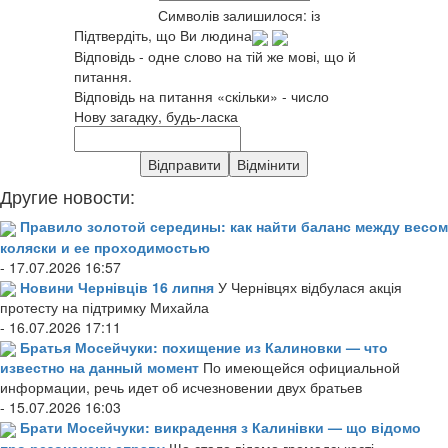
Символів залишилося:
із
Підтвердіть, що Ви людина
Відповідь - одне слово на тій же мові, що й
питання.
Відповідь на питання «скільки» - число
Нову загадку, будь-ласка
Другие новости:
Правило золотой середины: как найти баланс между весом
коляски и ее проходимостью
- 17.07.2026 16:57
Новини Чернівців 16 липня
У Чернівцях відбулася акція
протесту на підтримку Михайла
- 16.07.2026 17:11
Братья Мосейчуки: похищение из Калиновки — что
известно на данный момент
По имеющейся официальной
информации, речь идет об исчезновении двух братьев
- 15.07.2026 16:03
Брати Мосейчуки: викрадення з Калинівки — що відомо
про резонансну справу
Що стало відомо громадськості