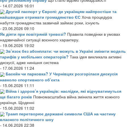
- 14.07.2026 16:01
Другий паспорт у Європі: де українцям найпростіше та
найшвидше отримати громадянство ЄС
Хоча процедура
набуття громадянства зазвичай займає роки, існують
- 23.06.2026 09:10
Як діяти при повітряній тревозі?
Правила поведінки в умовах
надзвичайної ситуації воєнного характеру.
- 19.06.2026 19:02
Зв’язок без абонплати: чи можуть в Україні змінити модель
тарифів у мобільних операторів?
Така ідея викликала активні
дискусії, адже нинішня система
- 17.06.2026 11:24
Басейн чи парковка? У Чернівцях розгорілася дискусія
навколо спортивного об’єкта
- 15.06.2026 11:11
Війна і здоров’я українців: наслідки, які відчуватимуться
ще багато років
Повномасштабна війна змінила життя кожного
українця. Щоденні
- 15.06.2026 11:02
Трамп перетворює державні символи США на частину
власного політичного шоу
- 14.06.2026 22:38