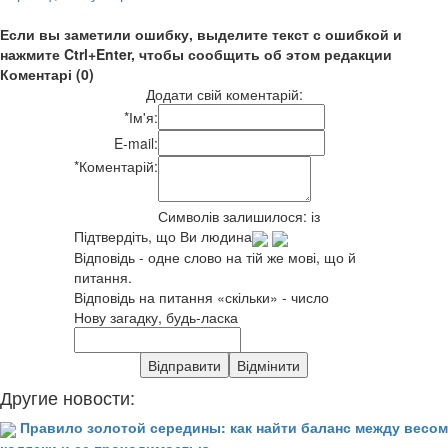
Если вы заметили ошибку, выделите текст с ошибкой и
нажмите Ctrl+Enter, чтобы сообщить об этом редакции
Коментарі (0)
Додати свій коментарій:
*
Ім'я:
E-mail:
*
Коментарій:
Символів залишилося:
із
Підтвердіть, що Ви людина
Відповідь - одне слово на тій же мові, що й
питання.
Відповідь на питання «скільки» - число
Нову загадку, будь-ласка
Другие новости:
Правило золотой середины: как найти баланс между весом
коляски и ее проходимостью