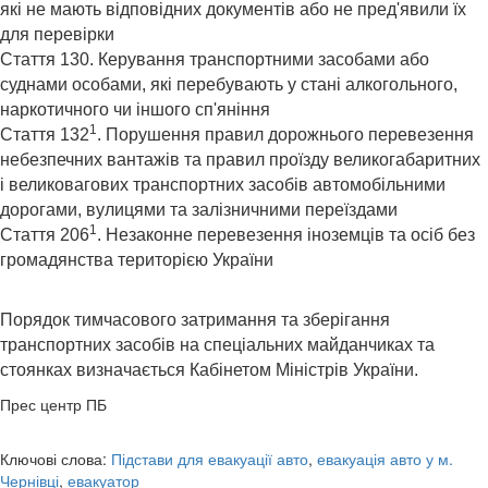
які не мають відповідних документів або не пред'явили їх
для перевірки
Стаття 130. Керування транспортними засобами або
суднами особами, які перебувають у стані алкогольного,
наркотичного чи іншого сп'яніння
1
Стаття 132
. Порушення правил дорожнього перевезення
небезпечних вантажів та правил проїзду великогабаритних
і великовагових транспортних засобів автомобільними
дорогами, вулицями та залізничними переїздами
1
Стаття 206
. Незаконне перевезення іноземців та осіб без
громадянства територією України
Порядок тимчасового затримання та зберігання
транспортних засобів на спеціальних майданчиках та
стоянках визначається Кабінетом Міністрів України.
Прес центр ПБ
Ключові слова:
Підстави для евакуації авто
,
евакуація авто у м.
Чернівці
,
евакуатор