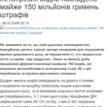
майже 150 мільйонів гривень
штрафів
- 08.02.2009 22:19
Не зважаючи на те, що нове дорожнє законодавство
передбачає досить суворі заходи покарання для порушників
правил дорожнього руху, не перевелися ті, хто зважується
сісти за кермо «під градусом». Лише за минулу добу
працівники Державтоінспекції виявили 742 водіїв, які
керували автомобілями в нетверезому стані, 62 з них
перебували за кермом престижних іномарок.
Щодня чимало водіїв виїжджають на дорогу п‘яними,
створюючи потенційну небезпеку іншим учасникам
дорожнього руху, та й безпекою власного життя особливо
не переймаючись. З 1 січня цього року працівники ДАІ
зафіксували таких 25 121 особу, з них 2 401 керували
досить дорогими автомобілями. На щастя, ці люди ще не