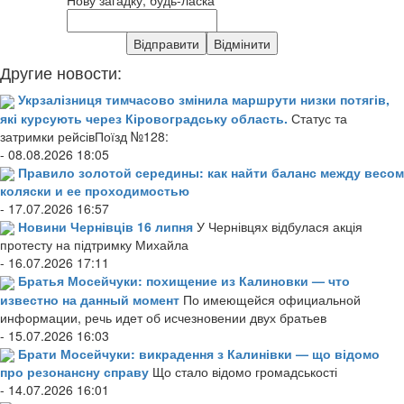
Другие новости:
Укрзалізниця тимчасово змінила маршрути низки потягів,
які курсують через Кіровоградську область.
Статус та
затримки рейсівПоїзд №128:
- 08.08.2026 18:05
Правило золотой середины: как найти баланс между весом
коляски и ее проходимостью
- 17.07.2026 16:57
Новини Чернівців 16 липня
У Чернівцях відбулася акція
протесту на підтримку Михайла
- 16.07.2026 17:11
Братья Мосейчуки: похищение из Калиновки — что
известно на данный момент
По имеющейся официальной
информации, речь идет об исчезновении двух братьев
- 15.07.2026 16:03
Брати Мосейчуки: викрадення з Калинівки — що відомо
про резонансну справу
Що стало відомо громадськості
- 14.07.2026 16:01