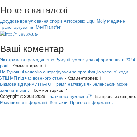
Нове в каталозі
Досудове врегулювання спорів
Автосервіс Liqui Moly
Медичне
транспортування MedTransfer
Ваші коментарі
Як отримати громадянство Румунії: умови для оформлення в 2024
році
- Комментариев: 1
На Буковині чоловіка оштрафували за організацію хресної ходи
УПЦ МП під час воєнного стану
- Комментариев: 1
Відмова від Криму і НАТО: Трамп натякнув як Зеленський може
закінчити війну
- Комментариев: 1
Copyright © 2008-2026
Платинова Буковина™.
Всі права захищено.
Розміщення інформації.
Контакти.
Правова інформація.