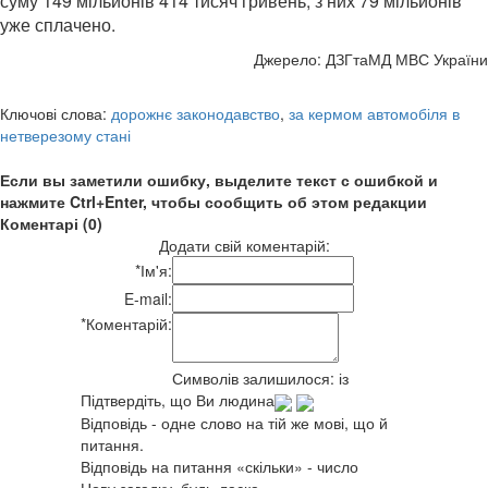
суму 149 мільйонів 414 тисяч гривень, з них 79 мільйонів
уже сплачено.
Джерело: ДЗГтаМД МВС України
Ключові слова:
дорожнє законодавство
,
за кермом автомобіля в
нетверезому стані
Если вы заметили ошибку, выделите текст с ошибкой и
нажмите Ctrl+Enter, чтобы сообщить об этом редакции
Коментарі (0)
Додати свій коментарій:
*
Ім'я:
E-mail:
*
Коментарій:
Символів залишилося:
із
Підтвердіть, що Ви людина
Відповідь - одне слово на тій же мові, що й
питання.
Відповідь на питання «скільки» - число
Нову загадку, будь-ласка