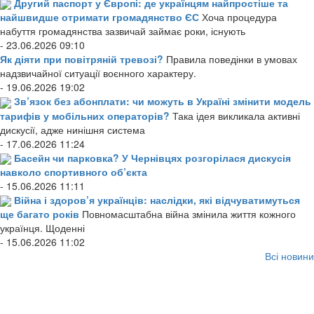
Другий паспорт у Європі: де українцям найпростіше та
найшвидше отримати громадянство ЄС
Хоча процедура
набуття громадянства зазвичай займає роки, існують
- 23.06.2026 09:10
Як діяти при повітряній тревозі?
Правила поведінки в умовах
надзвичайної ситуації воєнного характеру.
- 19.06.2026 19:02
Зв’язок без абонплати: чи можуть в Україні змінити модель
тарифів у мобільних операторів?
Така ідея викликала активні
дискусії, адже нинішня система
- 17.06.2026 11:24
Басейн чи парковка? У Чернівцях розгорілася дискусія
навколо спортивного об’єкта
- 15.06.2026 11:11
Війна і здоров’я українців: наслідки, які відчуватимуться
ще багато років
Повномасштабна війна змінила життя кожного
українця. Щоденні
- 15.06.2026 11:02
Всі новини