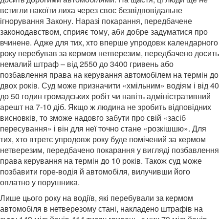
встигли накоїти лиха через своє безвідповідальне
ігнорування Закону. Наразі покарання, передбачене
законодавством, сприяє тому, аби добре задуматися про
вчинене. Адже для тих, хто вперше упродовж календарного
року перебував за кермом нетверезим, передбачено досить
немалий штраф – від 2550 до 3400 гривень або
позбавлення права на керування автомобілем на термін до
двох років. Суд може призначити «хмільним» водіям і від 40
до 50 годин громадських робіт чи навіть адміністративний
арешт на 7-10 діб. Якщо ж людина не зробить відповідних
висновків, то зможе надовго забути про свій «засіб
пересування» і він для неї точно стане «розкішшю». Для
тих, хто втретє упродовж року буде помічений за кермом
нетверезим, передбачено покарання у вигляді позбавлення
права керування на термін до 10 років. Також суд може
позбавити горе-водія й автомобіля, вилучивши його
оплатно у порушника.
Лише цього року на водіїв, які перебували за кермом
автомобіля в нетверезому стані, накладено штрафів на