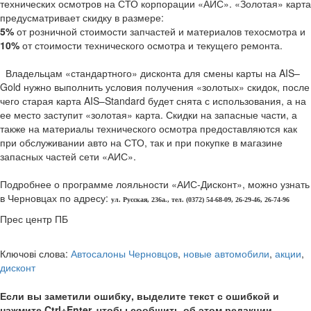
технических осмотров на СТО корпорации «АИС». «Золотая» карта
предусматривает скидку в размере:
5%
от розничной стоимости запчастей и материалов техосмотра и
10%
от стоимости технического осмотра и текущего ремонта.
Владельцам «стандартного» дисконта для смены карты на AIS–
Gold нужно выполнить условия получения «золотых» скидок, после
чего старая карта AIS–Standard будет снята с использования, а на
ее место заступит «золотая» карта. Скидки на запасные части, а
также на материалы технического осмотра предоставляются как
при обслуживании авто на СТО, так и при покупке в магазине
запасных частей сети «АИС».
Подробнее о программе лояльности «АИС-Дисконт», можно узнать
в Черновцах по адресу:
ул. Русская, 236а., тел. (0372) 54-68-09, 26-29-46, 26-74-96
Прес центр ПБ
Ключові слова:
Автосалоны Черновцов
,
новые автомобили
,
акции
,
дисконт
Если вы заметили ошибку, выделите текст с ошибкой и
нажмите Ctrl+Enter, чтобы сообщить об этом редакции