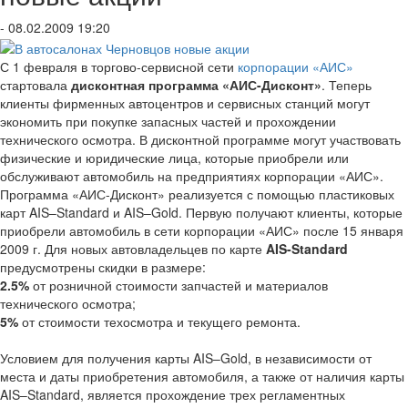
- 08.02.2009 19:20
С 1 февраля в торгово-сервисной сети
корпорации «АИС»
стартовала
дисконтная программа «АИС-Дисконт»
. Теперь
клиенты фирменных автоцентров и сервисных станций могут
экономить при покупке запасных частей и прохождении
технического осмотра. В дисконтной программе могут участвовать
физические и юридические лица, которые приобрели или
обслуживают автомобиль на предприятиях корпорации «АИС».
Программа «АИС-Дисконт» реализуется с помощью пластиковых
карт AIS–Standard и AIS–Gold. Первую получают клиенты, которые
приобрели автомобиль в сети корпорации «АИС» после 15 января
2009 г. Для новых автовладельцев по карте
AIS-Standard
предусмотрены скидки в размере:
2.5%
от розничной стоимости запчастей и материалов
технического осмотра;
5%
от стоимости техосмотра и текущего ремонта.
Условием для получения карты AIS–Gold, в независимости от
места и даты приобретения автомобиля, а также от наличия карты
AIS–Standard, является прохождение трех регламентных