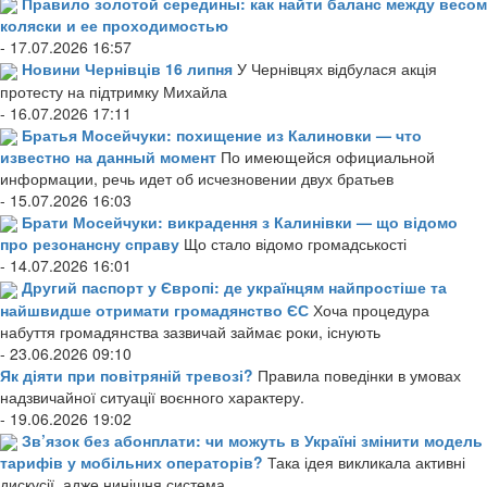
Правило золотой середины: как найти баланс между весом
коляски и ее проходимостью
- 17.07.2026 16:57
Новини Чернівців 16 липня
У Чернівцях відбулася акція
протесту на підтримку Михайла
- 16.07.2026 17:11
Братья Мосейчуки: похищение из Калиновки — что
известно на данный момент
По имеющейся официальной
информации, речь идет об исчезновении двух братьев
- 15.07.2026 16:03
Брати Мосейчуки: викрадення з Калинівки — що відомо
про резонансну справу
Що стало відомо громадськості
- 14.07.2026 16:01
Другий паспорт у Європі: де українцям найпростіше та
найшвидше отримати громадянство ЄС
Хоча процедура
набуття громадянства зазвичай займає роки, існують
- 23.06.2026 09:10
Як діяти при повітряній тревозі?
Правила поведінки в умовах
надзвичайної ситуації воєнного характеру.
- 19.06.2026 19:02
Зв’язок без абонплати: чи можуть в Україні змінити модель
тарифів у мобільних операторів?
Така ідея викликала активні
дискусії, адже нинішня система