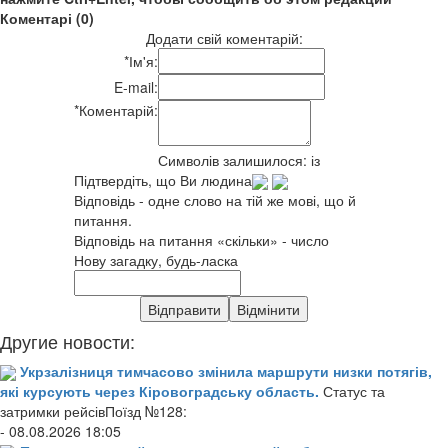
Коментарі (0)
Додати свій коментарій:
*
Ім'я:
E-mail:
*
Коментарій:
Символів залишилося:
із
Підтвердіть, що Ви людина
Відповідь - одне слово на тій же мові, що й
питання.
Відповідь на питання «скільки» - число
Нову загадку, будь-ласка
Другие новости:
Укрзалізниця тимчасово змінила маршрути низки потягів,
які курсують через Кіровоградську область.
Статус та
затримки рейсівПоїзд №128:
- 08.08.2026 18:05