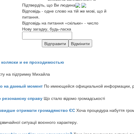
Підтвердіть, що Ви людина
Відповідь - одне слово на тій же мові, що й
питання.
Відповідь на питання «скільки» - число
Нову загадку, будь-ласка
 коляски и ее проходимостью
сту на підтримку Михайла
но на данный момент
По имеющейся официальной информации, реч
о резонансну справу
Що стало відомо громадськості
айшвидше отримати громадянство ЄС
Хоча процедура набуття гром
звичайної ситуації воєнного характеру.