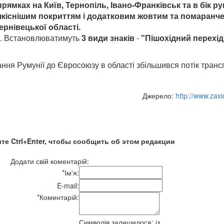
рямках на Київ, Тернопіль, Івано-Франківськ та в бік 
 якіснішим покриттям і додатковим жовтим та помаранчев
рнівецької області.
грн. Встановлюватимуть
3 види знаків
-
"Пішохідний перехід
ння Румунії до Євросоюзу в області збільшився потік транс
Джерело:
http://www.zax
те Ctrl+Enter, чтобы сообщить об этом редакции
Додати свій коментарій:
*
Ім'я:
E-mail:
*
Коментарій:
Символів залишилося:
із