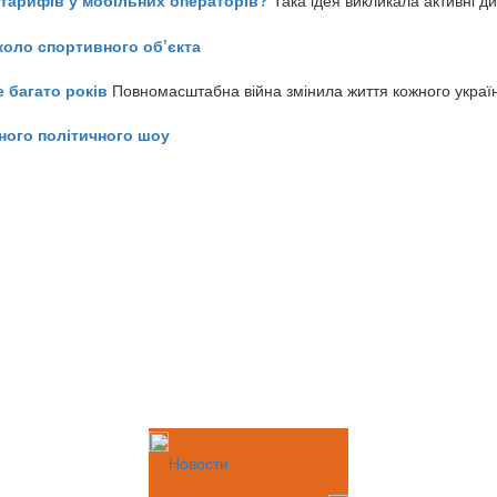
ь тарифів у мобільних операторів?
Така ідея викликала активні д
коло спортивного об’єкта
е багато років
Повномасштабна війна змінила життя кожного украї
ного політичного шоу
Новости