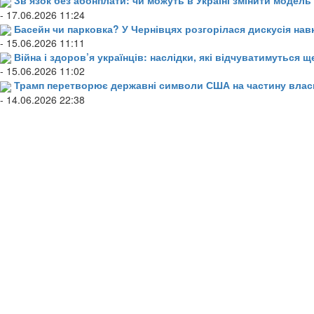
Зв’язок без абонплати: чи можуть в Україні змінити модел
- 17.06.2026 11:24
Басейн чи парковка? У Чернівцях розгорілася дискусія нав
- 15.06.2026 11:11
Війна і здоров’я українців: наслідки, які відчуватимуться щ
- 15.06.2026 11:02
Трамп перетворює державні символи США на частину влас
- 14.06.2026 22:38