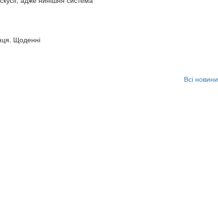
искусії, адже нинішня система
нця. Щоденні
Всі новини