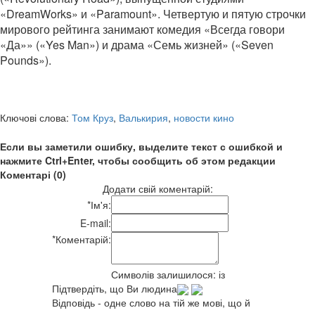
«DreamWorks» и «Paramount». Четвертую и пятую строчки
мирового рейтинга занимают комедия «Всегда говори
«Да»» («Yes Man») и драма «Семь жизней» («Seven
Pounds»).
Ключові слова:
Том Круз
,
Валькирия
,
новости кино
Если вы заметили ошибку, выделите текст с ошибкой и
нажмите Ctrl+Enter, чтобы сообщить об этом редакции
Коментарі (0)
Додати свій коментарій:
*
Ім'я:
E-mail:
*
Коментарій:
Символів залишилося:
із
Підтвердіть, що Ви людина
Відповідь - одне слово на тій же мові, що й