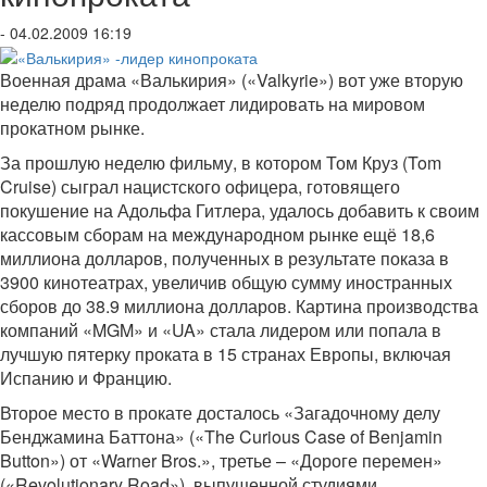
- 04.02.2009 16:19
Военная драма «Валькирия» («Valkyrie») вот уже вторую
неделю подряд продолжает лидировать на мировом
прокатном рынке.
За прошлую неделю фильму, в котором Том Круз (Tom
Cruise) сыграл нацистского офицера, готовящего
покушение на Адольфа Гитлера, удалось добавить к своим
кассовым сборам на международном рынке ещё 18,6
миллиона долларов, полученных в результате показа в
3900 кинотеатрах, увеличив общую сумму иностранных
сборов до 38.9 миллиона долларов. Картина производства
компаний «MGM» и «UA» стала лидером или попала в
лучшую пятерку проката в 15 странах Европы, включая
Испанию и Францию.
Второе место в прокате досталось «Загадочному делу
Бенджамина Баттона» («The Curious Case of Benjamin
Button») от «Warner Bros.», третье – «Дороге перемен»
(«Revolutionary Road»), выпущенной студиями