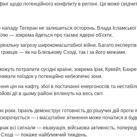
 щодо потенційного конфлікту в регіоні. Це може свідчити
кого нападу Тегеран не залишиться осторонь. Влада Ісламсько
аїлю — зокрема йдеться про таємні ядерні об'єкти.
 реальну загрозу широкомасштабної війни. Багато експерті
 гравців — як на Близькому Сході, так і за його межами.
р можуть потрапити сусідні країни, зокрема Ірак, Кувейт, Ба
уникати поїздок у потенційно небезпечні зони.
я цін на нафту, збої в постачанні енергоносіїв та нестабі
ові дії в цьому районі вплинуть на весь світ.
роки. Ізраїль демонструє готовність до рішучих дій проти яде
у скорочується — і масштабне зіткнення може початися в буд
днак всі сигнали — евакуація, військова активність, попере
у Сході — покаже найближчий тиждень.