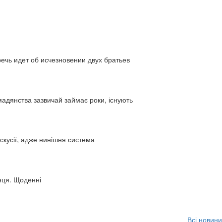
ь идет об исчезновении двух братьев
адянства зазвичай займає роки, існують
искусії, адже нинішня система
нця. Щоденні
Всі новини