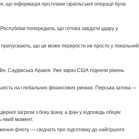
, що інформація про плани ізраїльської операції була
ї Республіки попередила, що готова завдати удару у
в припускають, що це може перерости не просто у локальний
хрейн, Саудівська Аравія. Уже зараз США підняли рівень
льність на глобальних фінансових ринках. Перська затока —
рної загрози з боку Ірану, а Іран у відповідь обіцяє
ь-який момент.
дження флоту — свідчать про підготовку до найгіршого