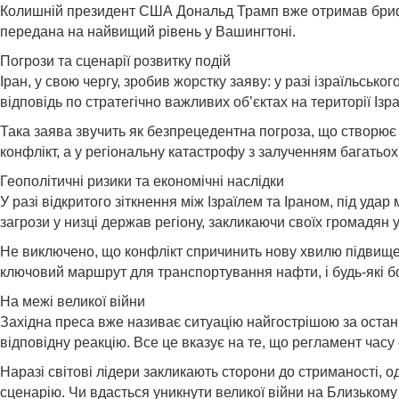
Колишній президент США Дональд Трамп вже отримав брифінг
передана на найвищий рівень у Вашингтоні.
Погрози та сценарії розвитку подій
Іран, у свою чергу, зробив жорстку заяву: у разі ізраїльсь
відповідь по стратегічно важливих об’єктах на території Ізр
Така заява звучить як безпрецедентна погроза, що створює
конфлікт, а у регіональну катастрофу з залученням багатьох
Геополітичні ризики та економічні наслідки
У разі відкритого зіткнення між Ізраїлем та Іраном, під уда
загрози у низці держав регіону, закликаючи своїх громадян 
Не виключено, що конфлікт спричинить нову хвилю підвищенн
ключовий маршрут для транспортування нафти, і будь-які бой
На межі великої війни
Західна преса вже називає ситуацію найгострішою за останні 
відповідну реакцію. Все це вказує на те, що регламент час
Наразі світові лідери закликають сторони до стриманості, о
сценарію. Чи вдасться уникнути великої війни на Близьком