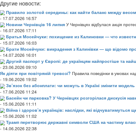
Другие новости:
Правило золотой середины: как найти баланс между весом
- 17.07.2026 16:57
Новини Чернівців 16 липня
У Чернівцях відбулася акція проте
- 16.07.2026 17:11
Братья Мосейчуки: похищение из Калиновки — что извест
- 15.07.2026 16:03
Брати Мосейчуки: викрадення з Калинівки — що відомо пр
- 14.07.2026 16:01
Другий паспорт у Європі: де українцям найпростіше та н
- 23.06.2026 09:10
Як діяти при повітряній тревозі?
Правила поведінки в умовах над
- 19.06.2026 19:02
Зв’язок без абонплати: чи можуть в Україні змінити модел
- 17.06.2026 11:24
Басейн чи парковка? У Чернівцях розгорілася дискусія нав
- 15.06.2026 11:11
Війна і здоров’я українців: наслідки, які відчуватимуться щ
- 15.06.2026 11:02
Трамп перетворює державні символи США на частину влас
- 14.06.2026 22:38