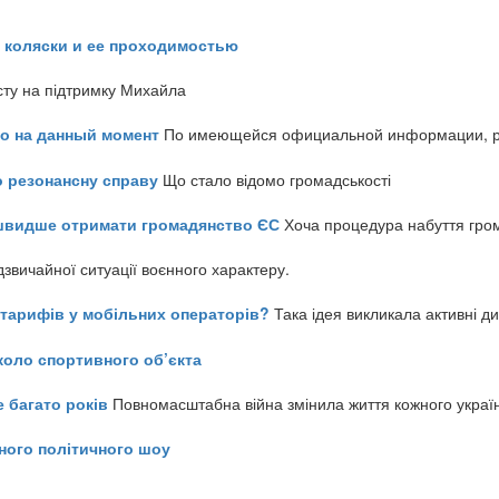
 коляски и ее проходимостью
сту на підтримку Михайла
но на данный момент
По имеющейся официальной информации, реч
о резонансну справу
Що стало відомо громадськості
айшвидше отримати громадянство ЄС
Хоча процедура набуття гром
звичайної ситуації воєнного характеру.
ь тарифів у мобільних операторів?
Така ідея викликала активні д
коло спортивного об’єкта
е багато років
Повномасштабна війна змінила життя кожного украї
ного політичного шоу