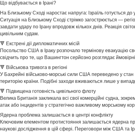
Що відбувається в Ірані?
На Близькому Сході наростає напруга: Ізраїль готується до 
Ситуація на Близькому Сході стрімко загострюється — регі
завдати удару по Ірану впродовж кількох днів. Реакція сві
цивільним судам.
🔻 Екстрені дії дипломатичних місій
Посольство США в Іраку розпочало термінову евакуацію сво
свідчить про те, що Вашингтон серйозно розглядає ймовірні
🔻 Військова тривога в регіоні
У Бахрейні військово-морські сили США переведено у стан 
територію країни. Подібні заходи вживаються лише у випадк
🔻 Підвищена готовність цивільного флоту
Велика Британія закликала всі свої комерційні судна, зокр
атак або інцидентів у стратегічно важливому морському кор
Ядерна проблема залишається в центрі конфлікту
Ключовим елементом протистояння залишається ядерна прог
наукові дослідження в цій сфері. Переговори між США та Іра