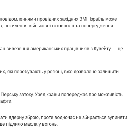
 повідомленнями провідних західних ЗМІ, Ізраїль може
ів, посилення військової готовності та попередження
ан вивезення американських працівників з Кувейту — це
их, які перебувають у регіоні, вже дозволено залишити
 Перську затоку. Уряд країни попереджає про можливість
нафти.
ати ядерну зброю, проте водночас не збирається зупиняти
ше підлило масла у вогонь.