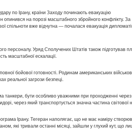
удару по Ірану, країни Заходу починають евакуацію
он опинився на порозі масштабного збройного конфлікту. За
тової спільноти вже відчутна — почалася евакуація дипломат
го персоналу. Уряд Сполучених Штатів також підготував пл
сть масштабної ескалації.
повної бойової готовності. Родинам американських військов
ах реальної загрози безпеці.
ема танкери, бути особливо уважними при проходженні через
идорі, через який транспортується значна частина світової 
рама Ірану. Тегеран наполягає, що не має наміру створюв
ном, які тривали останні місяці, зайшли у глухий кут, що ли