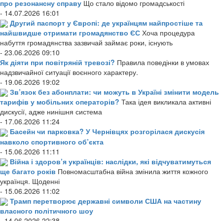
про резонансну справу
Що стало відомо громадськості
- 14.07.2026 16:01
Другий паспорт у Європі: де українцям найпростіше та
найшвидше отримати громадянство ЄС
Хоча процедура
набуття громадянства зазвичай займає роки, існують
- 23.06.2026 09:10
Як діяти при повітряній тревозі?
Правила поведінки в умовах
надзвичайної ситуації воєнного характеру.
- 19.06.2026 19:02
Зв’язок без абонплати: чи можуть в Україні змінити модель
тарифів у мобільних операторів?
Така ідея викликала активні
дискусії, адже нинішня система
- 17.06.2026 11:24
Басейн чи парковка? У Чернівцях розгорілася дискусія
навколо спортивного об’єкта
- 15.06.2026 11:11
Війна і здоров’я українців: наслідки, які відчуватимуться
ще багато років
Повномасштабна війна змінила життя кожного
українця. Щоденні
- 15.06.2026 11:02
Трамп перетворює державні символи США на частину
власного політичного шоу
- 14.06.2026 22:38