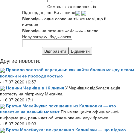
Символів залишилося:
із
Підтвердіть, що Ви людина
Відповідь - одне слово на тій же мові, що й
питання.
Відповідь на питання «скільки» - число
Нову загадку, будь-ласка
Другие новости:
Правило золотой середины: как найти баланс между весом
коляски и ее проходимостью
- 17.07.2026 16:57
Новини Чернівців 16 липня
У Чернівцях відбулася акція
протесту на підтримку Михайла
- 16.07.2026 17:11
Братья Мосейчуки: похищение из Калиновки — что
известно на данный момент
По имеющейся официальной
информации, речь идет об исчезновении двух братьев
- 15.07.2026 16:03
Брати Мосейчуки: викрадення з Калинівки — що відомо