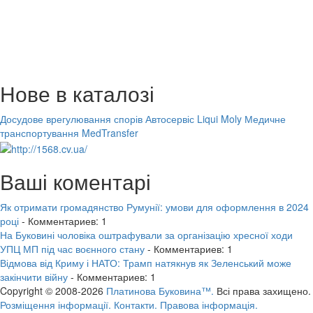
Нове в каталозі
Досудове врегулювання спорів
Автосервіс Liqui Moly
Медичне
транспортування MedTransfer
Ваші коментарі
Як отримати громадянство Румунії: умови для оформлення в 2024
році
- Комментариев: 1
На Буковині чоловіка оштрафували за організацію хресної ходи
УПЦ МП під час воєнного стану
- Комментариев: 1
Відмова від Криму і НАТО: Трамп натякнув як Зеленський може
закінчити війну
- Комментариев: 1
Copyright © 2008-2026
Платинова Буковина™.
Всі права захищено.
Розміщення інформації.
Контакти.
Правова інформація.