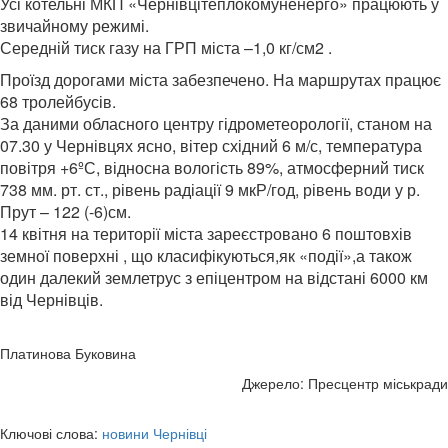
Усі котельні МКП «Чернівцітеплокомуненерго» працюють у
звичайному режимі.
Середній тиск газу на ГРП міста –1,0 кг/см2 .
Проїзд дорогами міста забезпечено. На маршрутах працює
68 тролейбусів.
За даними обласного центру гідрометеорології, станом на
07.30 у Чернівцях ясно, вітер східний 6 м/с, температура
повітря +6ºС, відносна вологість 89%, атмосферний тиск
738 мм. рт. ст., рівень радіації 9 мкР/год, рівень води у р.
Прут – 122 (-6)см.
14 квітня на території міста зареєстровано 6 поштовхів
земної поверхні , що класифікуються,як «події»,а також
один далекий землетрус з епіцентром на відстані 6000 км
від Чернівців.
Платинова Буковина
Джерело: Пресцентр міськради
Ключові слова:
новини Чернівці