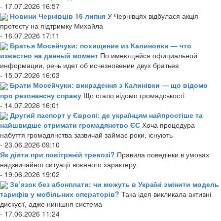
- 17.07.2026 16:57
Новини Чернівців 16 липня
У Чернівцях відбулася акція
протесту на підтримку Михайла
- 16.07.2026 17:11
Братья Мосейчуки: похищение из Калиновки — что
известно на данный момент
По имеющейся официальной
информации, речь идет об исчезновении двух братьев
- 15.07.2026 16:03
Брати Мосейчуки: викрадення з Калинівки — що відомо
про резонансну справу
Що стало відомо громадськості
- 14.07.2026 16:01
Другий паспорт у Європі: де українцям найпростіше та
найшвидше отримати громадянство ЄС
Хоча процедура
набуття громадянства зазвичай займає роки, існують
- 23.06.2026 09:10
Як діяти при повітряній тревозі?
Правила поведінки в умовах
надзвичайної ситуації воєнного характеру.
- 19.06.2026 19:02
Зв’язок без абонплати: чи можуть в Україні змінити модель
тарифів у мобільних операторів?
Така ідея викликала активні
дискусії, адже нинішня система
- 17.06.2026 11:24