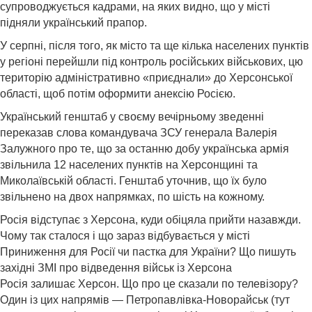
супроводжується кадрами, на яких видно, що у місті
підняли український прапор.
У серпні, після того, як місто та ще кілька населених пунктів
у регіоні перейшли під контроль російських військових, цю
територію адміністративно «приєднали» до Херсонської
області, щоб потім оформити анексію Росією.
Український генштаб у своєму вечірньому зведенні
переказав слова командувача ЗСУ генерала Валерія
Залужного про те, що за останню добу українська армія
звільнила 12 населених пунктів на Херсонщині та
Миколаївській області. Генштаб уточнив, що їх було
звільнено на двох напрямках, по шість на кожному.
Росія відступає з Херсона, куди обіцяла прийти назавжди.
Чому так сталося і що зараз відбувається у місті
Приниження для Росії чи пастка для України? Що пишуть
західні ЗМІ про відведення військ із Херсона
Росія залишає Херсон. Що про це сказали по телевізору?
Один із цих напрямів — Петропавлівка-Новорайськ (тут