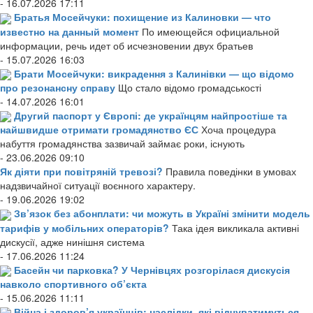
- 16.07.2026 17:11
Братья Мосейчуки: похищение из Калиновки — что
известно на данный момент
По имеющейся официальной
информации, речь идет об исчезновении двух братьев
- 15.07.2026 16:03
Брати Мосейчуки: викрадення з Калинівки — що відомо
про резонансну справу
Що стало відомо громадськості
- 14.07.2026 16:01
Другий паспорт у Європі: де українцям найпростіше та
найшвидше отримати громадянство ЄС
Хоча процедура
набуття громадянства зазвичай займає роки, існують
- 23.06.2026 09:10
Як діяти при повітряній тревозі?
Правила поведінки в умовах
надзвичайної ситуації воєнного характеру.
- 19.06.2026 19:02
Зв’язок без абонплати: чи можуть в Україні змінити модель
тарифів у мобільних операторів?
Така ідея викликала активні
дискусії, адже нинішня система
- 17.06.2026 11:24
Басейн чи парковка? У Чернівцях розгорілася дискусія
навколо спортивного об’єкта
- 15.06.2026 11:11
Війна і здоров’я українців: наслідки, які відчуватимуться