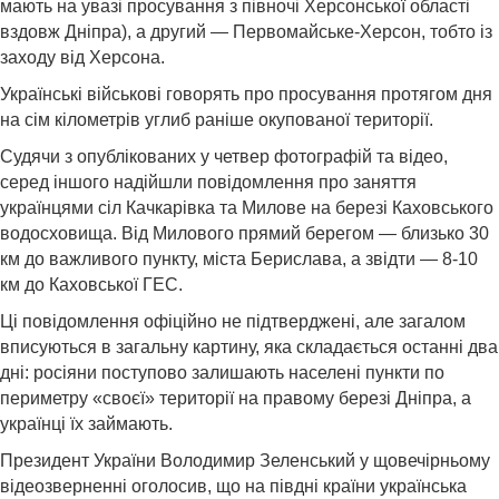
мають на увазі просування з півночі Херсонської області
вздовж Дніпра), а другий — Первомайське-Херсон, тобто із
заходу від Херсона.
Українські військові говорять про просування протягом дня
на сім кілометрів углиб раніше окупованої території.
Судячи з опублікованих у четвер фотографій та відео,
серед іншого надійшли повідомлення про заняття
українцями сіл Качкарівка та Милове на березі Каховського
водосховища. Від Милового прямий берегом — близько 30
км до важливого пункту, міста Берислава, а звідти — 8-10
км до Каховської ГЕС.
Ці повідомлення офіційно не підтверджені, але загалом
вписуються в загальну картину, яка складається останні два
дні: росіяни поступово залишають населені пункти по
периметру «своєї» території на правому березі Дніпра, а
українці їх займають.
Президент України Володимир Зеленський у щовечірньому
відеозверненні оголосив, що на півдні країни українська