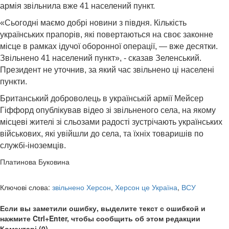
армія звільнила вже 41 населений пункт.
«Сьогодні маємо добрі новини з півдня. Кількість
українських прапорів, які повертаються на своє законне
місце в рамках ідучої оборонної операції, — вже десятки.
Звільнено 41 населений пункт», - сказав Зеленський.
Президент не уточнив, за який час звільнено ці населені
пункти.
Британський доброволець в українській армії Мейсер
Гіффорд опублікував відео зі звільненого села, на якому
місцеві жителі зі сльозами радості зустрічають українських
військових, які увійшли до села, та їхніх товаришів по
службі-іноземців.
Платинова Буковина
Ключові слова:
звільнено Херсон
,
Херсон це Україна
,
ВСУ
Если вы заметили ошибку, выделите текст с ошибкой и
нажмите Ctrl+Enter, чтобы сообщить об этом редакции
Коментарі (0)