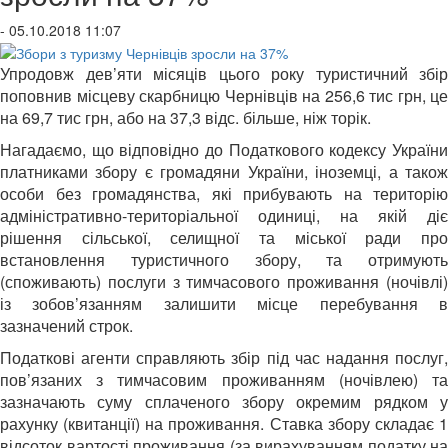
- 05.10.2018 11:07
Упродовж дев’яти місяців цього року туристичний збір
поповнив місцеву скарбницю Чернівців на 256,6 тис грн, це
на 69,7 тис грн, або на 37,3 відс. більше, ніж торік.
Нагадаємо, що відповідно до Податкового кодексу України
платниками збору є громадяни України, іноземці, а також
особи без громадянства, які прибувають на територію
адміністративно-територіальної одиниці, на якій діє
рішення сільської, селищної та міської ради про
встановлення туристичного збору, та отримують
(споживають) послуги з тимчасового проживання (ночівлі)
із зобов’язанням залишити місце перебування в
зазначений строк.
Податкові агенти справляють збір під час надання послуг,
пов’язаних з тимчасовим проживанням (ночівлею) та
зазначають суму сплаченого збору окремим рядком у
рахунку (квитанції) на проживання. Ставка збору складає 1
відсоток вартості проживання (за вирахуванням податку на