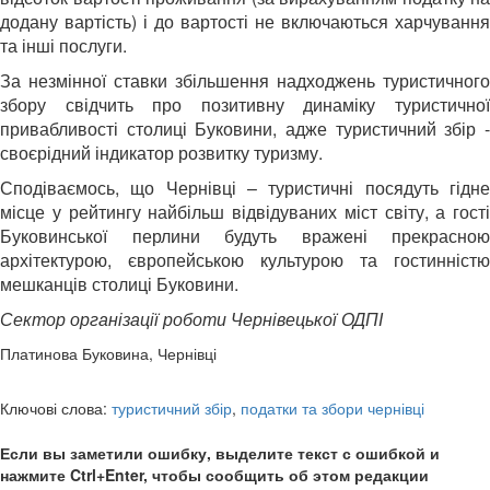
додану вартість) і до вартості не включаються харчування
та інші послуги.
За незмінної ставки збільшення надходжень туристичного
збору свідчить про позитивну динаміку туристичної
привабливості столиці Буковини, адже туристичний збір -
своєрідний індикатор розвитку туризму.
Сподіваємось, що Чернівці – туристичні посядуть гідне
місце у рейтингу найбільш відвідуваних міст світу, а гості
Буковинської перлини будуть вражені прекрасною
архітектурою, європейською культурою та гостинністю
мешканців столиці Буковини.
Сектор організації роботи Чернівецької ОДПІ
Платинова Буковина, Чернівці
Ключові слова:
туристичний збір
,
податки та збори чернівці
Если вы заметили ошибку, выделите текст с ошибкой и
нажмите Ctrl+Enter, чтобы сообщить об этом редакции