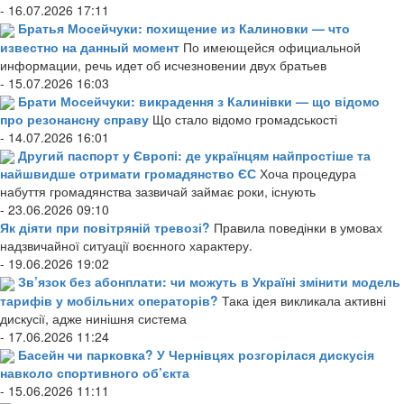
- 16.07.2026 17:11
Братья Мосейчуки: похищение из Калиновки — что
известно на данный момент
По имеющейся официальной
информации, речь идет об исчезновении двух братьев
- 15.07.2026 16:03
Брати Мосейчуки: викрадення з Калинівки — що відомо
про резонансну справу
Що стало відомо громадськості
- 14.07.2026 16:01
Другий паспорт у Європі: де українцям найпростіше та
найшвидше отримати громадянство ЄС
Хоча процедура
набуття громадянства зазвичай займає роки, існують
- 23.06.2026 09:10
Як діяти при повітряній тревозі?
Правила поведінки в умовах
надзвичайної ситуації воєнного характеру.
- 19.06.2026 19:02
Зв’язок без абонплати: чи можуть в Україні змінити модель
тарифів у мобільних операторів?
Така ідея викликала активні
дискусії, адже нинішня система
- 17.06.2026 11:24
Басейн чи парковка? У Чернівцях розгорілася дискусія
навколо спортивного об’єкта
- 15.06.2026 11:11