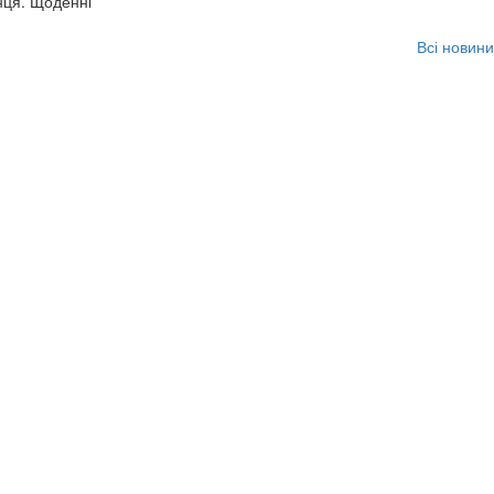
нця. Щоденні
Всі новини