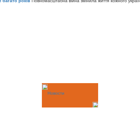
е багато років
Повномасштабна війна змінила життя кожного украї
Новости