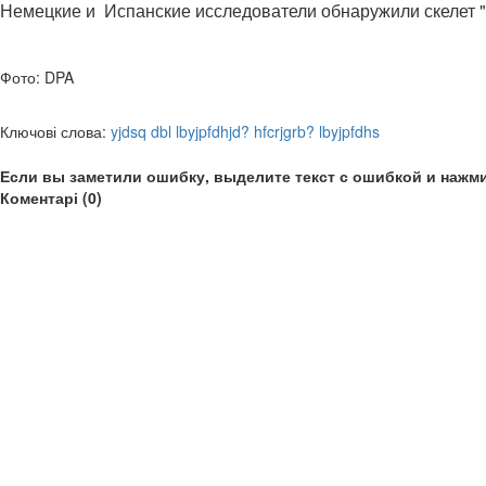
Немецкие и Испанские исследователи обнаружили скелет "s
Фото: DPA
Ключові слова:
yjdsq dbl lbyjpfdhjd? hfcrjgrb? lbyjpfdhs
Если вы заметили ошибку, выделите текст с ошибкой и нажми
Коментарі (0)