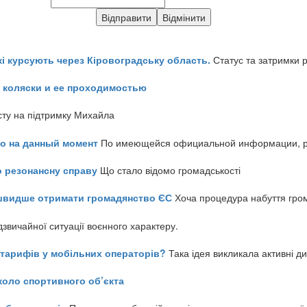
кі курсують через Кіровоградську область.
Статус та затримки 
 коляски и ее проходимостью
сту на підтримку Михайла
но на данный момент
По имеющейся официальной информации, реч
о резонансну справу
Що стало відомо громадськості
айшвидше отримати громадянство ЄС
Хоча процедура набуття гром
звичайної ситуації воєнного характеру.
ь тарифів у мобільних операторів?
Така ідея викликала активні д
коло спортивного об’єкта