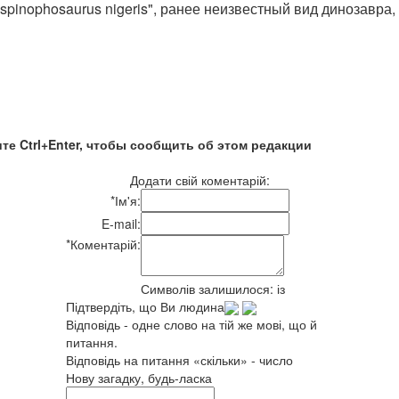
pinophosaurus nigeris", ранее неизвестный вид динозавра,
те Ctrl+Enter, чтобы сообщить об этом редакции
Додати свій коментарій:
*
Ім'я:
E-mail:
*
Коментарій:
Символів залишилося:
із
Підтвердіть, що Ви людина
Відповідь - одне слово на тій же мові, що й
питання.
Відповідь на питання «скільки» - число
Нову загадку, будь-ласка