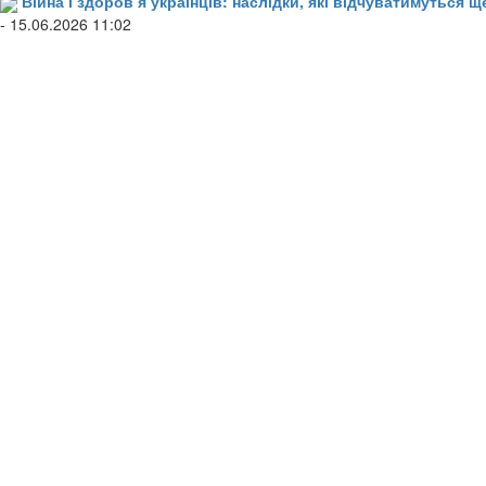
Війна і здоров’я українців: наслідки, які відчуватимуться щ
- 15.06.2026 11:02