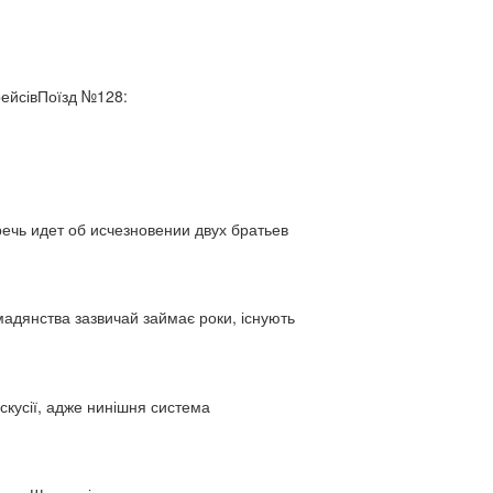
рейсівПоїзд №128:
ь идет об исчезновении двух братьев
адянства зазвичай займає роки, існують
искусії, адже нинішня система