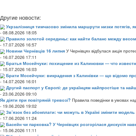
Другие новости:
Укрзалізниця тимчасово змінила маршрути низки потягів, я
- 08.08.2026 18:05
Правило золотой середины: как найти баланс между весом
- 17.07.2026 16:57
Новини Чернівців 16 липня
У Чернівцях відбулася акція проте
- 16.07.2026 17:11
Братья Мосейчуки: похищение из Калиновки — что извест
- 15.07.2026 16:03
Брати Мосейчуки: викрадення з Калинівки — що відомо пр
- 14.07.2026 16:01
Другий паспорт у Європі: де українцям найпростіше та н
- 23.06.2026 09:10
Як діяти при повітряній тревозі?
Правила поведінки в умовах над
- 19.06.2026 19:02
Зв’язок без абонплати: чи можуть в Україні змінити модел
- 17.06.2026 11:24
Басейн чи парковка? У Чернівцях розгорілася дискусія нав
- 15.06.2026 11:11