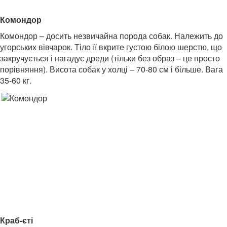
Комондор
Комондор – досить незвичайна порода собак. Належить до
угорських вівчарок. Тіло її вкрите густою білою шерстю, що
закручується і нагадує дреди (тільки без образ – це просто
порівняння). Висота собак у холці – 70-80 см і більше. Вага
35-60 кг.
Краб-єті