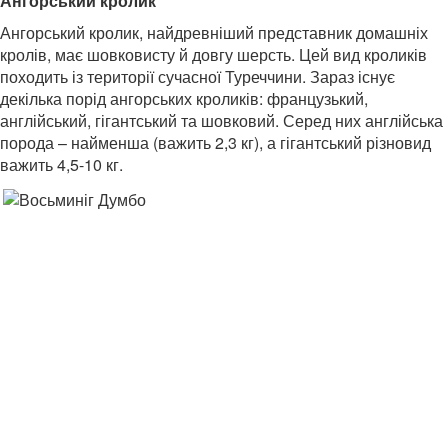
Ангорський кролик
Ангорський кролик, найдревніший представник домашніх
кролів, має шовковисту й довгу шерсть. Цей вид кроликів
походить із території сучасної Туреччини. Зараз існує
декілька порід ангорських кроликів: французький,
англійський, гігантський та шовковий. Серед них англійська
порода – найменша (важить 2,3 кг), а гігантський різновид
важить 4,5-10 кг.