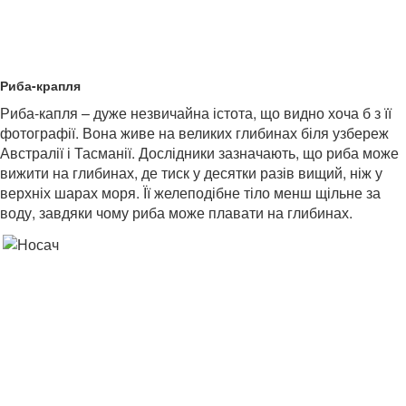
Риба-крапля
Риба-капля – дуже незвичайна істота, що видно хоча б з її
фотографії. Вона живе на великих глибинах біля узбереж
Австралії і Тасманії. Дослідники зазначають, що риба може
вижити на глибинах, де тиск у десятки разів вищий, ніж у
верхніх шарах моря. Її желеподібне тіло менш щільне за
воду, завдяки чому риба може плавати на глибинах.