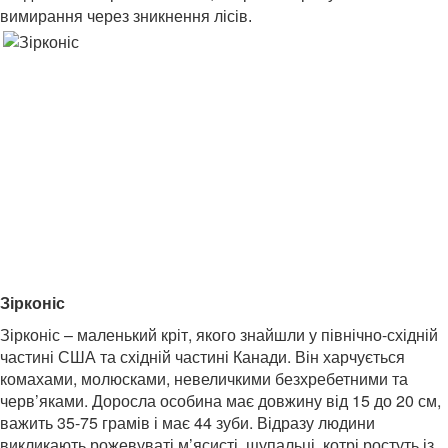
вимирання через зникнення лісів.
Зірконіс
Зірконіс – маленький кріт, якого знайшли у північно-східній
частині США та східній частині Канади. Він харчується
комахами, молюсками, невеличкими безхребетними та
черв’яками. Доросла особина має довжину від 15 до 20 см,
важить 35-75 грамів і має 44 зуби. Відразу людини
викликають рожевуваті м’ясисті щупальці, котрі ростуть із