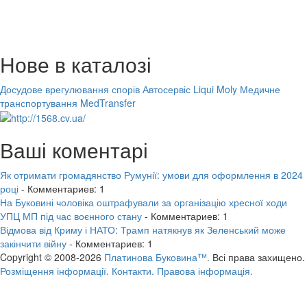
Нове в каталозі
Досудове врегулювання спорів
Автосервіс Liqui Moly
Медичне
транспортування MedTransfer
Ваші коментарі
Як отримати громадянство Румунії: умови для оформлення в 2024
році
- Комментариев: 1
На Буковині чоловіка оштрафували за організацію хресної ходи
УПЦ МП під час воєнного стану
- Комментариев: 1
Відмова від Криму і НАТО: Трамп натякнув як Зеленський може
закінчити війну
- Комментариев: 1
Copyright © 2008-2026
Платинова Буковина™.
Всі права захищено.
Розміщення інформації.
Контакти.
Правова інформація.