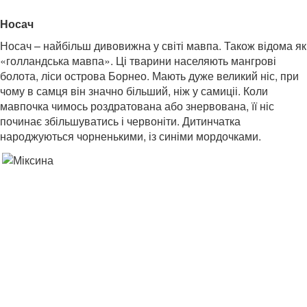
Носач
Носач – найбільш дивовижна у світі мавпа. Також відома як
«голландська мавпа». Ці тварини населяють мангрові
болота, ліси острова Борнео. Мають дуже великий ніс, при
чому в самця він значно більший, ніж у самиціі. Коли
мавпочка чимось роздратована або знервована, її ніс
починає збільшуватись і червоніти. Дитинчатка
народжуються чорненькими, із синіми мордочками.