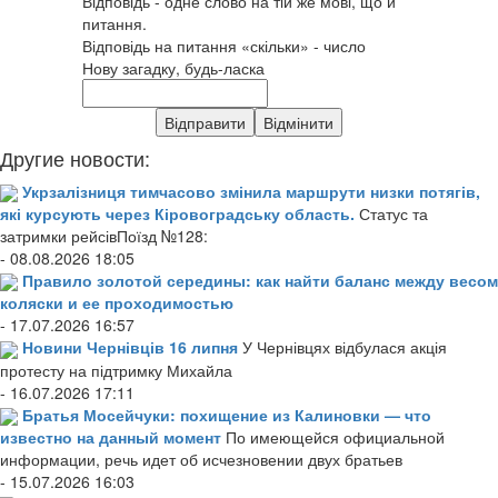
Відповідь - одне слово на тій же мові, що й
питання.
Відповідь на питання «скільки» - число
Нову загадку, будь-ласка
Другие новости:
Укрзалізниця тимчасово змінила маршрути низки потягів,
які курсують через Кіровоградську область.
Статус та
затримки рейсівПоїзд №128:
- 08.08.2026 18:05
Правило золотой середины: как найти баланс между весом
коляски и ее проходимостью
- 17.07.2026 16:57
Новини Чернівців 16 липня
У Чернівцях відбулася акція
протесту на підтримку Михайла
- 16.07.2026 17:11
Братья Мосейчуки: похищение из Калиновки — что
известно на данный момент
По имеющейся официальной
информации, речь идет об исчезновении двух братьев
- 15.07.2026 16:03