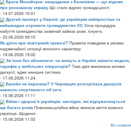
Брати Мосейчуки: викрадення з Калинівки — що відомо
про резонансну справу
Що стало відомо громадськості
- 14.07.2026 16:01
Другий паспорт у Європі: де українцям найпростіше та
найшвидше отримати громадянство ЄС
Хоча процедура
набуття громадянства зазвичай займає роки, існують
- 23.06.2026 09:10
Як діяти при повітряній тревозі?
Правила поведінки в умовах
надзвичайної ситуації воєнного характеру.
- 19.06.2026 19:02
Зв’язок без абонплати: чи можуть в Україні змінити модель
тарифів у мобільних операторів?
Така ідея викликала активні
дискусії, адже нинішня система
- 17.06.2026 11:24
Басейн чи парковка? У Чернівцях розгорілася дискусія
навколо спортивного об’єкта
- 15.06.2026 11:11
Війна і здоров’я українців: наслідки, які відчуватимуться
ще багато років
Повномасштабна війна змінила життя кожного
українця. Щоденні
- 15.06.2026 11:02
Всі новини