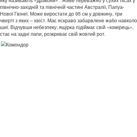
яку називають «дракони» . Живе переважно у сухих лісах у
північно-західній та північній частині Австралії, Папуа-
Нової Гвінеї. Може виростати до 95 см у довжину, три
чверті з яких – хвіст. Має яскраво забарвлене жабо навколо
шиї. Відчувши небезпеку, ящірка підіймає свій «комірець»,
стає на задні лапи, розкриває свій жовтий рот.