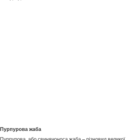
Пурпурова жаба
Пурпурова, або свинячоноса жаба – різновид великої