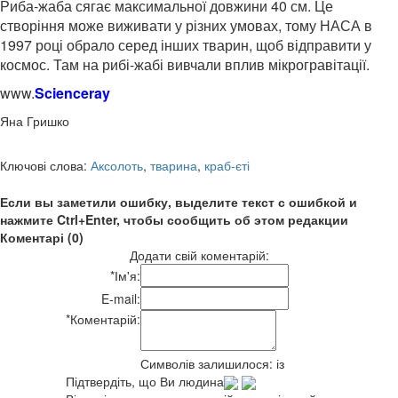
Риба-жаба сягає максимальної довжини 40 см. Це
створіння може виживати у різних умовах, тому НАСА в
1997 році обрало серед інших тварин, щоб відправити у
космос. Там на рибі-жабі вивчали вплив мікрогравітації.
www.
Scienceray
Яна Гришко
Ключові слова:
Аксолоть
,
тварина
,
краб-єті
Если вы заметили ошибку, выделите текст с ошибкой и
нажмите Ctrl+Enter, чтобы сообщить об этом редакции
Коментарі (0)
Додати свій коментарій:
*
Ім'я:
E-mail:
*
Коментарій:
Символів залишилося:
із
Підтвердіть, що Ви людина