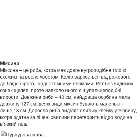
Міксина
Міксина – це риба, котра має довге вугроподібне тіло зі
схожим на весло хвостом. Колір варіюється від рожевого
до блідо-сірого, іноді з темними плямами. Рот без видимих
ознак щелеп, проте навколо нього є щупальцеподібні
вирости. Довжина риби – 40 см, найдовша особина мала
довжину 127 см; деякі види міксин бувають маленькі –
лише 18 см. Доросла риба виділяє слизьку клейку речовину,
котра здатна за лічені хвилини перетворити відро води на
в’язкий гель.