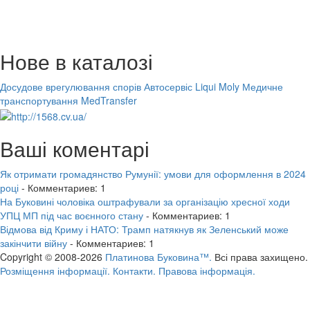
Нове в каталозі
Досудове врегулювання спорів
Автосервіс Liqui Moly
Медичне
транспортування MedTransfer
Ваші коментарі
Як отримати громадянство Румунії: умови для оформлення в 2024
році
- Комментариев: 1
На Буковині чоловіка оштрафували за організацію хресної ходи
УПЦ МП під час воєнного стану
- Комментариев: 1
Відмова від Криму і НАТО: Трамп натякнув як Зеленський може
закінчити війну
- Комментариев: 1
Copyright © 2008-2026
Платинова Буковина™.
Всі права захищено.
Розміщення інформації.
Контакти.
Правова інформація.