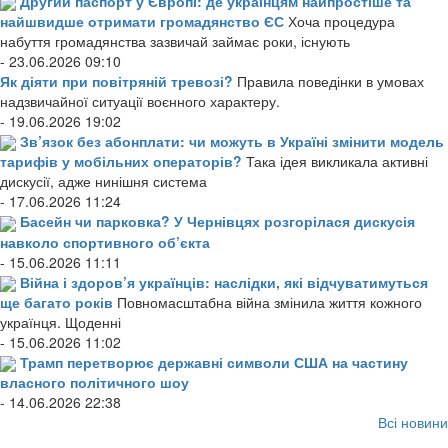
Другий паспорт у Європі: де українцям найпростіше та
найшвидше отримати громадянство ЄС
Хоча процедура
набуття громадянства зазвичай займає роки, існують
- 23.06.2026 09:10
Як діяти при повітряній тревозі?
Правила поведінки в умовах
надзвичайної ситуації воєнного характеру.
- 19.06.2026 19:02
Зв’язок без абонплати: чи можуть в Україні змінити модель
тарифів у мобільних операторів?
Така ідея викликала активні
дискусії, адже нинішня система
- 17.06.2026 11:24
Басейн чи парковка? У Чернівцях розгорілася дискусія
навколо спортивного об’єкта
- 15.06.2026 11:11
Війна і здоров’я українців: наслідки, які відчуватимуться
ще багато років
Повномасштабна війна змінила життя кожного
українця. Щоденні
- 15.06.2026 11:02
Трамп перетворює державні символи США на частину
власного політичного шоу
- 14.06.2026 22:38
Всі новини