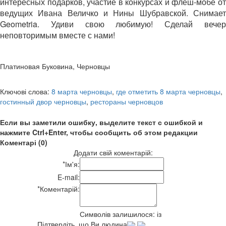
интересных подарков, участие в конкурсах и флеш-мобе от
ведущих Ивана Величко и Нины Шубравской. Снимает
Geometria. Удиви свою любимую! Сделай вечер
неповторимым вместе с нами!
Платиновая Буковина, Черновцы
Ключові слова:
8 марта черновцы
,
где отметить 8 марта черновцы
,
гостинный двор черновцы
,
рестораны черновцов
Если вы заметили ошибку, выделите текст с ошибкой и
нажмите Ctrl+Enter, чтобы сообщить об этом редакции
Коментарі (0)
Додати свій коментарій:
*
Ім'я:
E-mail:
*
Коментарій:
Символів залишилося:
із
Підтвердіть, що Ви людина