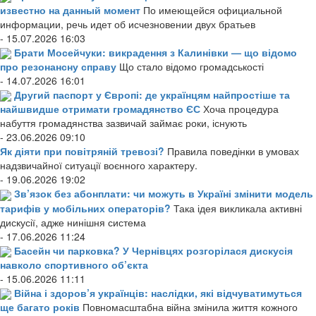
известно на данный момент
По имеющейся официальной
информации, речь идет об исчезновении двух братьев
- 15.07.2026 16:03
Брати Мосейчуки: викрадення з Калинівки — що відомо
про резонансну справу
Що стало відомо громадськості
- 14.07.2026 16:01
Другий паспорт у Європі: де українцям найпростіше та
найшвидше отримати громадянство ЄС
Хоча процедура
набуття громадянства зазвичай займає роки, існують
- 23.06.2026 09:10
Як діяти при повітряній тревозі?
Правила поведінки в умовах
надзвичайної ситуації воєнного характеру.
- 19.06.2026 19:02
Зв’язок без абонплати: чи можуть в Україні змінити модель
тарифів у мобільних операторів?
Така ідея викликала активні
дискусії, адже нинішня система
- 17.06.2026 11:24
Басейн чи парковка? У Чернівцях розгорілася дискусія
навколо спортивного об’єкта
- 15.06.2026 11:11
Війна і здоров’я українців: наслідки, які відчуватимуться
ще багато років
Повномасштабна війна змінила життя кожного