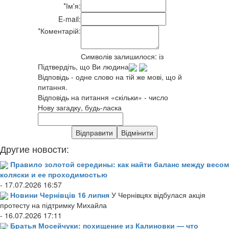
*
Ім'я:
E-mail:
*
Коментарій:
Символів залишилося:
із
Підтвердіть, що Ви людина
Відповідь - одне слово на тій же мові, що й
питання.
Відповідь на питання «скільки» - число
Нову загадку, будь-ласка
Другие новости:
Правило золотой середины: как найти баланс между весом
коляски и ее проходимостью
- 17.07.2026 16:57
Новини Чернівців 16 липня
У Чернівцях відбулася акція
протесту на підтримку Михайла
- 16.07.2026 17:11
Братья Мосейчуки: похищение из Калиновки — что