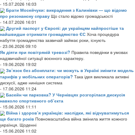
- 15.07.2026 16:03
Брати Мосейчуки: викрадення з Калинівки — що відомо
про резонансну справу
Що стало відомо громадськості
- 14.07.2026 16:01
Другий паспорт у Європі: де українцям найпростіше та
найшвидше отримати громадянство ЄС
Хоча процедура
набуття громадянства зазвичай займає роки, існують
- 23.06.2026 09:10
Як діяти при повітряній тревозі?
Правила поведінки в умовах
надзвичайної ситуації воєнного характеру.
- 19.06.2026 19:02
Зв’язок без абонплати: чи можуть в Україні змінити модель
тарифів у мобільних операторів?
Така ідея викликала активні
дискусії, адже нинішня система
- 17.06.2026 11:24
Басейн чи парковка? У Чернівцях розгорілася дискусія
навколо спортивного об’єкта
- 15.06.2026 11:11
Війна і здоров’я українців: наслідки, які відчуватимуться
ще багато років
Повномасштабна війна змінила життя кожного
українця. Щоденні
- 15.06.2026 11:02