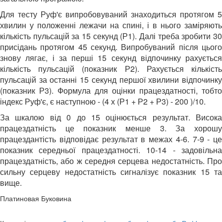
Для тесту Руф'є випробовуваний знаходиться протягом 5
хвилин у положенні лежачи на спині, і в нього заміряють
кількість пульсацій за 15 секунд (Р1). Далі треба зробити 30
присідань протягом 45 секунд. Випробуваний після цього
знову лягає, і за перші 15 секунд відпочинку рахується
кількість пульсацій (показник Р2). Рахується кількість
пульсацій за останні 15 секунд першої хвилини відпочинку
(показник Р3). Формула для оцінки працездатності, тобто
індекс Руф'є, є наступною - (4 х (Р1 + Р2 + Р3) - 200 )/10.
За шкалою від 0 до 15 оцінюється результат. Висока
працездатність це показник менше 3. За хорошу
працездантість відповідає результат в межах 4-6. 7-9 - це
показник середньої працездатності. 10-14 - задовільна
працездатність, або ж середня серцева недостатність. Про
сильну серцеву недостатність сигналізує показник 15 та
вище.
Платиновая Буковина