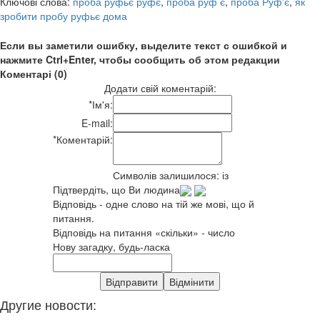
Ключові слова:
проба руфьє руфє
,
проба руф є
,
проба Руф'є
,
як
зробити пробу руфьє дома
Если вы заметили ошибку, выделите текст с ошибкой и
нажмите Ctrl+Enter, чтобы сообщить об этом редакции
Коментарі (0)
Додати свій коментарій:
*
Ім'я:
E-mail:
*
Коментарій:
Символів залишилося:
із
Підтвердіть, що Ви людина
Відповідь - одне слово на тій же мові, що й
питання.
Відповідь на питання «скільки» - число
Нову загадку, будь-ласка
Другие новости: