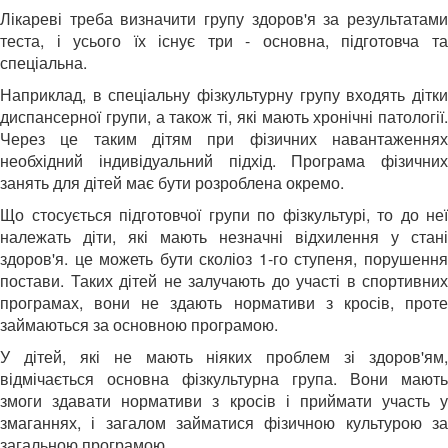
Лікареві треба визначити групу здоров'я за результатами
теста, і усього їх існує три - основна, підготовча та
спеціальна.
Наприклад, в спеціальну фізкультурну групу входять дітки
диспансерної групи, а також ті, які мають хронічні патології.
Через це таким дітям при фізичних навантаженнях
необхідний індивідуальний підхід. Програма фізичних
занять для дітей має бути розроблена окремо.
Що стосується підготовчої групи по фізкультурі, то до неї
належать діти, які мають незначні відхилення у стані
здоров'я. це можеть бути сколіоз 1-го ступеня, порушення
постави. Таких дітей не залучають до участі в спортивних
програмах, вони не здають нормативи з кросів, проте
займаються за основною програмою.
У дітей, які не мають ніяких проблем зі здоров'ям,
відмічається основна фізкультурна група. Вони мають
змоги здавати нормативи з кросів і приймати участь у
змаганнях, і загалом займатися фізичною культурою за
загальною програмою.