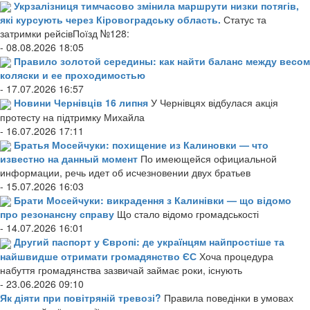
Укрзалізниця тимчасово змінила маршрути низки потягів,
які курсують через Кіровоградську область.
Статус та
затримки рейсівПоїзд №128:
- 08.08.2026 18:05
Правило золотой середины: как найти баланс между весом
коляски и ее проходимостью
- 17.07.2026 16:57
Новини Чернівців 16 липня
У Чернівцях відбулася акція
протесту на підтримку Михайла
- 16.07.2026 17:11
Братья Мосейчуки: похищение из Калиновки — что
известно на данный момент
По имеющейся официальной
информации, речь идет об исчезновении двух братьев
- 15.07.2026 16:03
Брати Мосейчуки: викрадення з Калинівки — що відомо
про резонансну справу
Що стало відомо громадськості
- 14.07.2026 16:01
Другий паспорт у Європі: де українцям найпростіше та
найшвидше отримати громадянство ЄС
Хоча процедура
набуття громадянства зазвичай займає роки, існують
- 23.06.2026 09:10
Як діяти при повітряній тревозі?
Правила поведінки в умовах