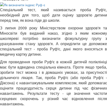
Спеціальний тест, який називається проба Руф'є,
необхідний для того, щоб дати оцінку здоров'ю дитини
перед тим, як вона піде до школи.
З липня 2009 року Міністерством охорони здоров'я та
Міносвіти був виданий наказ, згідно з яким кожному
школяреві потрібно визначити фізкультурну групу з
урахуванням стану здоров'я. А оприділити це допоможе
спеціальний тест - проба Руф'є, дані якого вносяться в
медичну картку дитини.
Для проведення проби Руф'є в кожній дитячій поліклініці
має бути вдведена спеціальна кімната. Проте якщо треба,
зробити тест можна і в домашніх умовах, за присутності
дільничого лікаря. Так, проба Руф'є (або проба Руф'є -
Діксона) є навантажувальним комплексом, який допомагає
оцінити працездатність серця дитини під час фізичних
навантажень. Результати тесту - це значення частоти
серцевих скорочень у різний час відновлення після
навантажень.