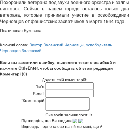
Похоронили ветерана под звуки военного оркестра и залпы
винтовок. Сейчас в нашем городе осталось только два
ветерана, которые принимали участие в освобождении
Черновцов от фашистских захватчиков в марте 1944 года.
Платиновая Буковина
Ключові слова:
Виктор Заленский Черновцы
,
освободитель
Черновцов Заленский
Если вы заметили ошибку, выделите текст с ошибкой и
нажмите Ctrl+Enter, чтобы сообщить об этом редакции
Коментарі (0)
Додати свій коментарій:
*
Ім'я:
E-mail:
*
Коментарій:
Символів залишилося:
із
Підтвердіть, що Ви людина
Відповідь - одне слово на тій же мові, що й