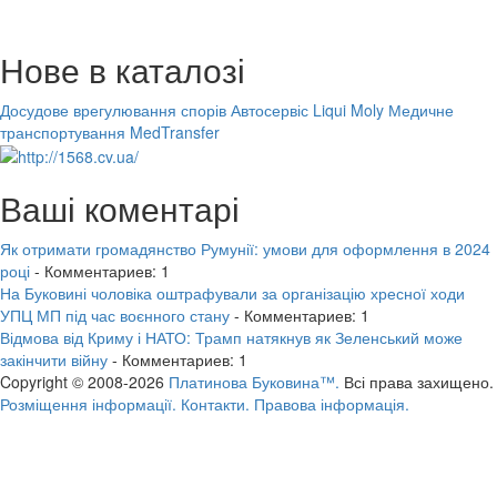
Нове в каталозі
Досудове врегулювання спорів
Автосервіс Liqui Moly
Медичне
транспортування MedTransfer
Ваші коментарі
Як отримати громадянство Румунії: умови для оформлення в 2024
році
- Комментариев: 1
На Буковині чоловіка оштрафували за організацію хресної ходи
УПЦ МП під час воєнного стану
- Комментариев: 1
Відмова від Криму і НАТО: Трамп натякнув як Зеленський може
закінчити війну
- Комментариев: 1
Copyright © 2008-2026
Платинова Буковина™.
Всі права захищено.
Розміщення інформації.
Контакти.
Правова інформація.