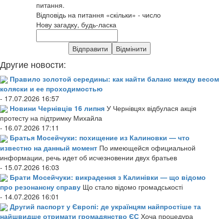
питання.
Відповідь на питання «скільки» - число
Нову загадку, будь-ласка
Другие новости:
Правило золотой середины: как найти баланс между весом
коляски и ее проходимостью
- 17.07.2026 16:57
Новини Чернівців 16 липня
У Чернівцях відбулася акція
протесту на підтримку Михайла
- 16.07.2026 17:11
Братья Мосейчуки: похищение из Калиновки — что
известно на данный момент
По имеющейся официальной
информации, речь идет об исчезновении двух братьев
- 15.07.2026 16:03
Брати Мосейчуки: викрадення з Калинівки — що відомо
про резонансну справу
Що стало відомо громадськості
- 14.07.2026 16:01
Другий паспорт у Європі: де українцям найпростіше та
найшвидше отримати громадянство ЄС
Хоча процедура