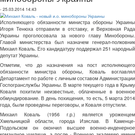
- 25.03.2014 14:43
Исполняющего обязанности министра обороны Украины
Игоря Тенюха отправили в отставку, и Верховная Рада
Украины проголосовала за нового главу Минобороны.
Главой министерства был назначем генерал-полковник
Михаил Коваль. Его кандидатуру поддержал 251 народный
депутат Украины.
Отметим, что до назначения на пост исполняющего
обязанности министра обороны, Коваль воглавлял
Департамент по работе с личным составом Администрации
Госпогранслужбы Украины. В марте текущего года в Крыму
Коваля похитили неизвестные, облаченные в военное
обмундирование. В день похищения, то есть, 5 марта 2014
года, были проведены переговоры, и Коваля отпустили.
Михаил Коваль (1956 г.р.) является уроженцем
Хмельницкой области, города Изяслав. В Каменце-
Подольском он окончил высшее военно-инденерное
командное училище, а после - Военную академию имени