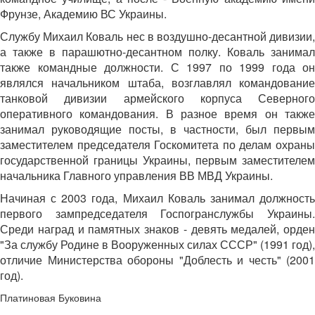
Фрунзе, Академию ВС Украины.
Службу Михаил Коваль нес в воздушно-десантной дивизии,
а также в парашютно-десантном полку. Коваль занимал
также командные должности. С 1997 по 1999 года он
являлся начальником штаба, возглавлял командование
танковой дивизии армейского корпуса Северного
оперативного командования. В разное время он также
занимал руководящие посты, в частности, был первым
заместителем председателя Госкомитета по делам охраны
государственной границы Украины, первым заместителем
начальника Главного управления ВВ МВД Украины.
Начиная с 2003 года, Михаил Коваль занимал должность
первого зампредседателя Госпогранслужбы Украины.
Среди наград и памятных знаков - девять медалей, орден
"За службу Родине в Вооруженных силах СССР" (1991 год),
отличие Министерства обороны "Доблесть и честь" (2001
год).
Платиновая Буковина