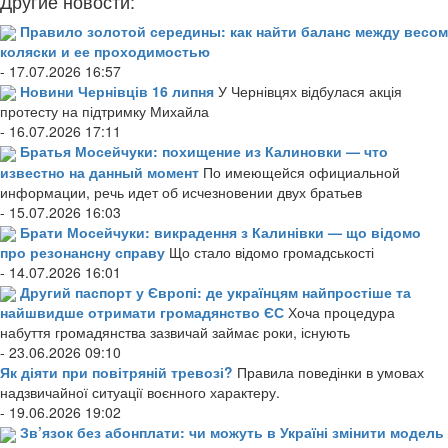
Другие новости:
Правило золотой середины: как найти баланс между весом
коляски и ее проходимостью
- 17.07.2026 16:57
Новини Чернівців 16 липня
У Чернівцях відбулася акція
протесту на підтримку Михайла
- 16.07.2026 17:11
Братья Мосейчуки: похищение из Калиновки — что
известно на данный момент
По имеющейся официальной
информации, речь идет об исчезновении двух братьев
- 15.07.2026 16:03
Брати Мосейчуки: викрадення з Калинівки — що відомо
про резонансну справу
Що стало відомо громадськості
- 14.07.2026 16:01
Другий паспорт у Європі: де українцям найпростіше та
найшвидше отримати громадянство ЄС
Хоча процедура
набуття громадянства зазвичай займає роки, існують
- 23.06.2026 09:10
Як діяти при повітряній тревозі?
Правила поведінки в умовах
надзвичайної ситуації воєнного характеру.
- 19.06.2026 19:02
Зв’язок без абонплати: чи можуть в Україні змінити модель