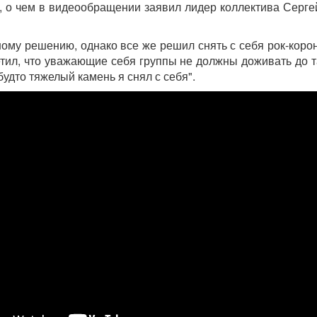
, о чем в видеообращении заявил лидер коллектива Серг
му решению, однако все же решил снять с себя рок-корону.
етил, что уважающие себя группы не должны доживать до т
будто тяжелый камень я снял с себя".