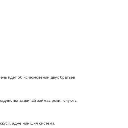
ь идет об исчезновении двух братьев
адянства зазвичай займає роки, існують
искусії, адже нинішня система