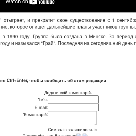
 отыграет, и прекратит свое существование с 1 сентября
ние, которое опишет дальнейшие планы участников группы.
ь в 1990 году. Группа была создана в Минске. За период
году и назывался "Грай". Последняя на сегодняшний день 
те Ctrl+Enter, чтобы сообщить об этом редакции
Додати свій коментарій:
*
Ім'я:
E-mail:
*
Коментарій:
Символів залишилося:
із
Підтвердіть, що Ви людина