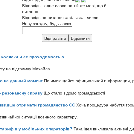
Відповідь - одне слово на тій же мові, що й
питання.
Відповідь на питання «скільки» - число
Нову загадку, будь-ласка
 коляски и ее проходимостью
сту на підтримку Михайла
но на данный момент
По имеющейся официальной информации, реч
о резонансну справу
Що стало відомо громадськості
айшвидше отримати громадянство ЄС
Хоча процедура набуття гром
звичайної ситуації воєнного характеру.
ь тарифів у мобільних операторів?
Така ідея викликала активні д