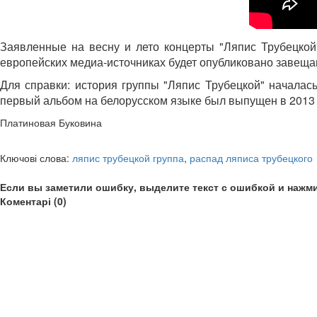
Заявленные на весну и лето концерты "Ляпис Трубецкой"
европейских медиа-источниках будет опубликовано завеща
Для справки: история группы "Ляпис Трубецкой" началас
первый альбом на белорусском языке был выпущен в 2013 
Платиновая Буковина
Ключові слова:
ляпис трубецкой группа
,
распад ляписа трубецкого
Если вы заметили ошибку, выделите текст с ошибкой и нажми
Коментарі (0)