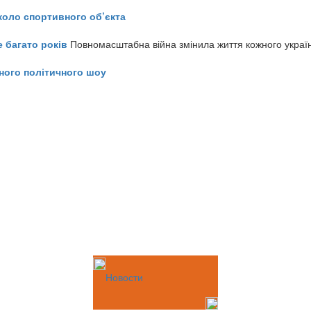
коло спортивного об’єкта
е багато років
Повномасштабна війна змінила життя кожного украї
ного політичного шоу
Новости