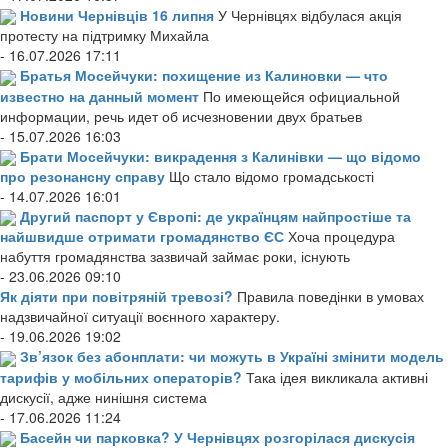
Новини Чернівців 16 липня
У Чернівцях відбулася акція
протесту на підтримку Михайла
- 16.07.2026 17:11
Братья Мосейчуки: похищение из Калиновки — что
известно на данный момент
По имеющейся официальной
информации, речь идет об исчезновении двух братьев
- 15.07.2026 16:03
Брати Мосейчуки: викрадення з Калинівки — що відомо
про резонансну справу
Що стало відомо громадськості
- 14.07.2026 16:01
Другий паспорт у Європі: де українцям найпростіше та
найшвидше отримати громадянство ЄС
Хоча процедура
набуття громадянства зазвичай займає роки, існують
- 23.06.2026 09:10
Як діяти при повітряній тревозі?
Правила поведінки в умовах
надзвичайної ситуації воєнного характеру.
- 19.06.2026 19:02
Зв’язок без абонплати: чи можуть в Україні змінити модель
тарифів у мобільних операторів?
Така ідея викликала активні
дискусії, адже нинішня система
- 17.06.2026 11:24
Басейн чи парковка? У Чернівцях розгорілася дискусія