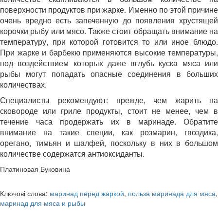
поверхности продуктов при жарке. Именно по этой причине
очень вредно есть запеченную до появления хрустящей
корочки рыбу или мясо. Также стоит обращать внимание на
температуру, при которой готовится то или иное блюдо.
При жарке и барбекю применяются высокие температуры,
под воздействием которых даже вглубь куска мяса или
рыбы могут попадать опасные соединения в больших
количествах.
Специалисты рекомендуют: прежде, чем жарить на
сковороде или гриле продукты, стоит не менее, чем в
течение часа продержать их в маринаде. Обратите
внимание на такие специи, как розмарин, гвоздика,
орегано, тимьян и шалфей, поскольку в них в большом
количестве содержатся антиоксиданты.
Платиновая Буковина
Ключові слова:
маринад перед жаркой
,
польза маринада для мяса
,
маринад для мяса и рыбы