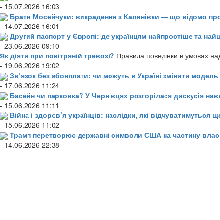
- 15.07.2026 16:03
Брати Мосейчуки: викрадення з Калинівки — що відомо пр
- 14.07.2026 16:01
Другий паспорт у Європі: де українцям найпростіше та н
- 23.06.2026 09:10
Як діяти при повітряній тревозі?
Правила поведінки в умовах над
- 19.06.2026 19:02
Зв’язок без абонплати: чи можуть в Україні змінити модел
- 17.06.2026 11:24
Басейн чи парковка? У Чернівцях розгорілася дискусія нав
- 15.06.2026 11:11
Війна і здоров’я українців: наслідки, які відчуватимуться щ
- 15.06.2026 11:02
Трамп перетворює державні символи США на частину влас
- 14.06.2026 22:38