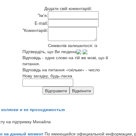
Додати свій коментарій:
*
Ім'я:
E-mail:
*
Коментарій:
Символів залишилося:
із
Підтвердіть, що Ви людина
Відповідь - одне слово на тій же мові, що й
питання.
Відповідь на питання «скільки» - число
Нову загадку, будь-ласка
 коляски и ее проходимостью
сту на підтримку Михайла
но на данный момент
По имеющейся официальной информации, реч