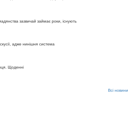
адянства зазвичай займає роки, існують
искусії, адже нинішня система
нця. Щоденні
Всі новини