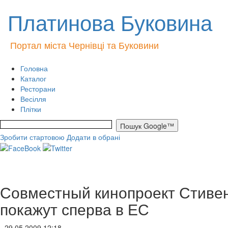
Платинова Буковина
Портал міста Чернівці та Буковини
Головна
Каталог
Ресторани
Весілля
Плітки
Зробити стартовою
Додати в обрані
Совместный кинопроект Стивен
покажут сперва в ЕС
- 29.05.2009 12:18