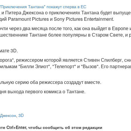
 и Питера Джексона о приключениях Тантана будет выпуще
й Paramount Pictures и Sony Pictures Entertainment.
чти через два месяца после того, как она выйдет в Европе 
ешественнике Тантане более популярны в Старом Свете, и 
мате 3D.
рога", режиссером которой является Стивен Спилберг, сни
ильмам "Билли Элиот", "Телепорт" и "Вызов". Его партнер
альную серию оба режиссера создадут вместе.
дня выхода первого комикса о Тантане.
Джексон
,
3D
те Ctrl+Enter, чтобы сообщить об этом редакции