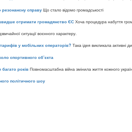
о резонансну справу
Що стало відомо громадськості
айшвидше отримати громадянство ЄС
Хоча процедура набуття гром
звичайної ситуації воєнного характеру.
ь тарифів у мобільних операторів?
Така ідея викликала активні д
коло спортивного об’єкта
е багато років
Повномасштабна війна змінила життя кожного украї
ного політичного шоу