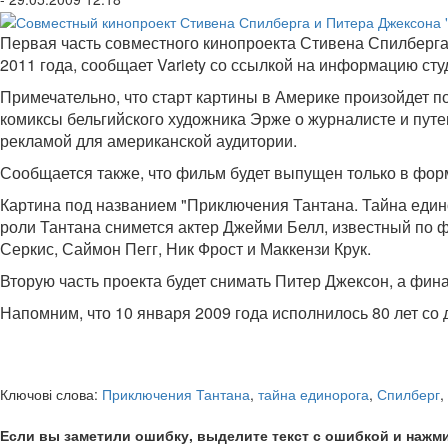
Первая часть совместного кинопроекта Стивена Спилберга
2011 года, сообщает Variety со ссылкой на информацию студи
Примечательно, что старт картины в Америке произойдет по
комиксы бельгийского художника Эрже о журналисте и пут
рекламой для американской аудитории.
Сообщается также, что фильм будет выпущен только в фор
Картина под названием "Приключения Тантана. Тайна едино
роли Тантана снимется актер Джейми Белл, известный по ф
Серкис, Саймон Пегг, Ник Фрост и Маккензи Крук.
Вторую часть проекта будет снимать Питер Джексон, а фин
Напомним, что 10 января 2009 года исполнилось 80 лет со 
Ключові слова:
Приключения Тантана
,
тайна единорога
,
Спилберг
,
Если вы заметили ошибку, выделите текст с ошибкой и нажми