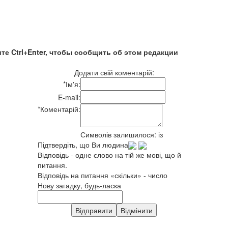
те Ctrl+Enter, чтобы сообщить об этом редакции
Додати свій коментарій:
*
Ім'я:
E-mail:
*
Коментарій:
Символів залишилося:
із
Підтвердіть, що Ви людина
Відповідь - одне слово на тій же мові, що й
питання.
Відповідь на питання «скільки» - число
Нову загадку, будь-ласка