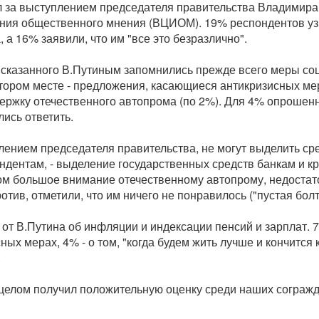
 за выступлением председателя правительства Владимира 
ения общественного мнения (ВЦИОМ). 19% респондентов уз
а 16% заявили, что им "все это безразлично".
з сказанного В.Путиным запомнились прежде всего меры со
втором месте - предложения, касающиеся антикризисных ме
ержку отечественного автопрома (по 2%). Для 4% опрошенн
лись ответить.
нием председателя правительства, не могут выделить сред
ондентам, - выделение государственных средств банкам и 
ом большое внимание отечественному автопрому, недостат
ив, отметили, что им ничего не понравилось ("пустая болто
 от В.Путина об инфляции и индексации пенсий и зарплат.
ых мерах, 4% - о том, "когда будем жить лучше и кончится к
.
 целом получил положительную оценку среди наших согражд