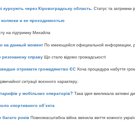
кі курсують через Кіровоградську область.
Статус та затримки 
 коляски и ее проходимостью
сту на підтримку Михайла
но на данный момент
По имеющейся официальной информации, реч
о резонансну справу
Що стало відомо громадськості
айшвидше отримати громадянство ЄС
Хоча процедура набуття гром
звичайної ситуації воєнного характеру.
ь тарифів у мобільних операторів?
Така ідея викликала активні д
коло спортивного об’єкта
е багато років
Повномасштабна війна змінила життя кожного украї