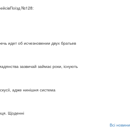
рейсівПоїзд №128:
ь идет об исчезновении двух братьев
адянства зазвичай займає роки, існують
искусії, адже нинішня система
нця. Щоденні
Всі новини