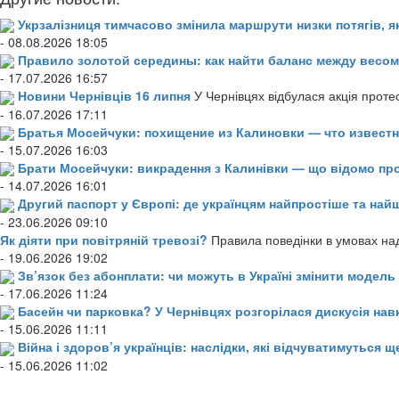
Укрзалізниця тимчасово змінила маршрути низки потягів, я
- 08.08.2026 18:05
Правило золотой середины: как найти баланс между весом
- 17.07.2026 16:57
Новини Чернівців 16 липня
У Чернівцях відбулася акція проте
- 16.07.2026 17:11
Братья Мосейчуки: похищение из Калиновки — что извест
- 15.07.2026 16:03
Брати Мосейчуки: викрадення з Калинівки — що відомо пр
- 14.07.2026 16:01
Другий паспорт у Європі: де українцям найпростіше та н
- 23.06.2026 09:10
Як діяти при повітряній тревозі?
Правила поведінки в умовах над
- 19.06.2026 19:02
Зв’язок без абонплати: чи можуть в Україні змінити модел
- 17.06.2026 11:24
Басейн чи парковка? У Чернівцях розгорілася дискусія нав
- 15.06.2026 11:11
Війна і здоров’я українців: наслідки, які відчуватимуться щ
- 15.06.2026 11:02