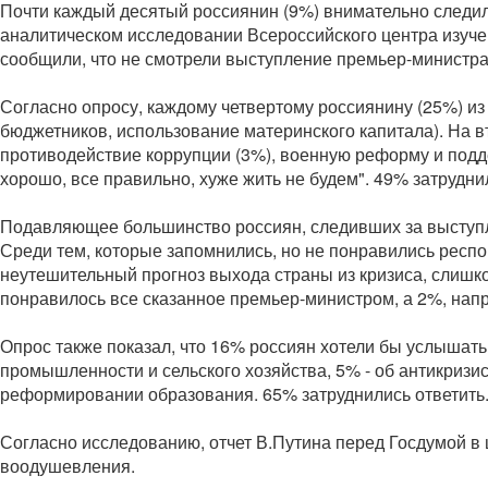
Почти каждый десятый россиянин (9%) внимательно следил
аналитическом исследовании Всероссийского центра изуч
сообщили, что не смотрели выступление премьер-министра, 
Согласно опросу, каждому четвертому россиянину (25%) и
бюджетников, использование материнского капитала). На 
противодействие коррупции (3%), военную реформу и подд
хорошо, все правильно, хуже жить не будем". 49% затрудни
Подавляющее большинство россиян, следивших за выступле
Среди тем, которые запомнились, но не понравились респ
неутешительный прогноз выхода страны из кризиса, слишк
понравилось все сказанное премьер-министром, а 2%, напрот
Опрос также показал, что 16% россиян хотели бы услышать
промышленности и сельского хозяйства, 5% - об антикризисн
реформировании образования. 65% затруднились ответить
Согласно исследованию, отчет В.Путина перед Госдумой в
воодушевления.